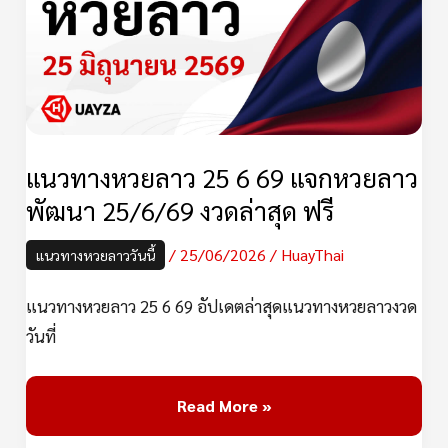
25
6
69
แจก
หวย
ลาว
แนวทางหวยลาว 25 6 69 แจกหวยลาว
พัฒนา
พัฒนา 25/6/69 งวดล่าสุด ฟรี
25/6/69
/
25/06/2026
/
HuayThai
แนวทางหวยลาววันนี้
งวด
ล่าสุด
แนวทางหวยลาว 25 6 69 อัปเดตล่าสุดแนวทางหวยลาวงวด
ฟรี
วันที่
Read More »