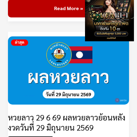
Read More »
หวย
ลาว
29
6
69
ผล
หวย
ลาว
ย้อน
หวยลาว 29 6 69 ผลหวยลาวย้อนหลัง
หลัง
งวดวันที่ 29 มิถุนายน 2569
งวด