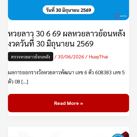
ผล
หวย
ลาว
ย้อน
หวยลาว 30 6 69 ผลหวยลาวย้อนหลัง
หลัง
งวดวันที่ 30 มิถุนายน 2569
งวด
/
30/06/2026
/
HuayThai
ตรวจหวยลาวย้อนหลัง
วัน
ที่
ผลการออกรางวัลหวยลาวพัฒนา เลข 6 ตัว 608383 เลข 5
30
ตัว 08 […]
มิถุนายน
2569
Read More »
แนวทาง