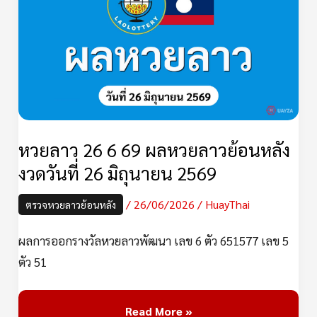
26
6
69
ผล
หวย
ลาว
ย้อน
หวยลาว 26 6 69 ผลหวยลาวย้อนหลัง
หลัง
งวดวันที่ 26 มิถุนายน 2569
งวด
/
26/06/2026
/
HuayThai
ตรวจหวยลาวย้อนหลัง
วัน
ที่
ผลการออกรางวัลหวยลาวพัฒนา เลข 6 ตัว 651577 เลข 5
26
ตัว 51
มิถุนายน
2569
Read More »