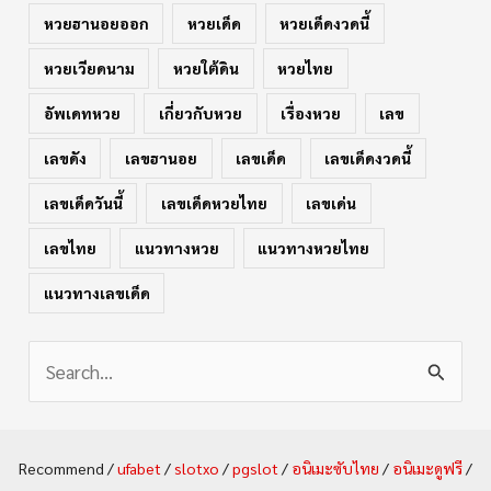
หวยฮานอยออก
หวยเด็ด
หวยเด็ดงวดนี้
หวยเวียดนาม
หวยใต้ดิน
หวยไทย
อัพเดทหวย
เกี่ยวกับหวย
เรื่องหวย
เลข
เลขดัง
เลขฮานอย
เลขเด็ด
เลขเด็ดงวดนี้
เลขเด็ดวันนี้
เลขเด็ดหวยไทย
เลขเด่น
เลขไทย
แนวทางหวย
แนวทางหวยไทย
แนวทางเลขเด็ด
S
e
a
Recommend /
ufabet
/
slotxo
/
pgslot
/
อนิเมะซับไทย
/
อนิเมะดูฟรี
/
r