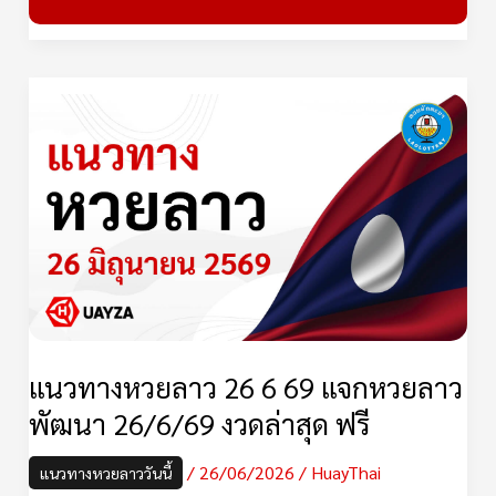
แนวทาง
หวย
ลาว
26
6
69
แจก
หวย
ลาว
แนวทางหวยลาว 26 6 69 แจกหวยลาว
พัฒนา
พัฒนา 26/6/69 งวดล่าสุด ฟรี
26/6/69
/
26/06/2026
/
HuayThai
แนวทางหวยลาววันนี้
งวด