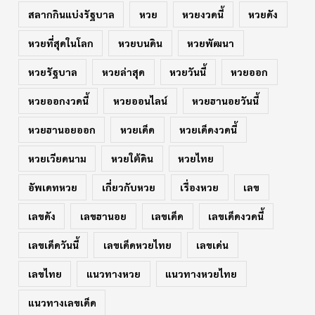
สลากกินแบ่งรัฐบาล
หวย
หวยงวดนี้
หวยดัง
หวยที่สุดในโลก
หวยบนดิน
หวยพัฒนา
หวยรัฐบาล
หวยล่าสุด
หวยวันนี้
หวยออก
หวยออกงวดนี้
หวยออนไลน์
หวยฮานอยวันนี้
หวยฮานอยออก
หวยเด็ด
หวยเด็ดงวดนี้
หวยเวียดนาม
หวยใต้ดิน
หวยไทย
อัพเดทหวย
เกี่ยวกับหวย
เรื่องหวย
เลข
เลขดัง
เลขฮานอย
เลขเด็ด
เลขเด็ดงวดนี้
เลขเด็ดวันนี้
เลขเด็ดหวยไทย
เลขเด่น
เลขไทย
แนวทางหวย
แนวทางหวยไทย
แนวทางเลขเด็ด