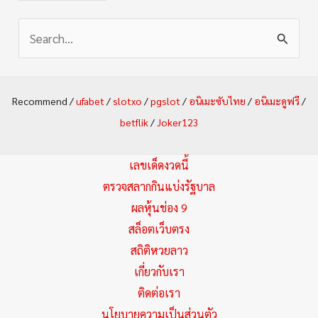
S
e
a
Recommend /
ufabet
/
slotxo
/
pgslot
/
อนิเมะซับไทย
/
อนิเมะดูฟรี
/
r
betflik
/
Joker123
c
h
เลขเด็ดงวดนี้
f
ตรวจสลากกินแบ่งรัฐบาล
ผลหุ้นช่อง 9
o
สล็อตเว็บตรง
r
สถิติหวยลาว
:
เกี่ยวกับเรา
ติดต่อเรา
นโยบายความเป็นส่วนตัว