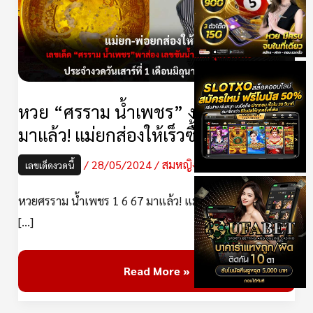
เพชร”
งวด
1/6/67
มา
แล้ว!
หวย “ศรราม น้ำเพชร” งวด 1/6/67
แม่
มาแล้ว! แม่ยกส่องให้เร็วซื้อตามให้ทัน
ยก
/
28/05/2024
/
สมหญิง
เลขเด็ดงวดนี้
ส่อง
ให้
หวยศรราม น้ำเพชร 1 6 67 มาแล้ว! แม่ยกส่องให้เร็วซื้อตาม
เร็ว
[…]
ซื้อ
ตาม
Read More »
ให้
ทัน