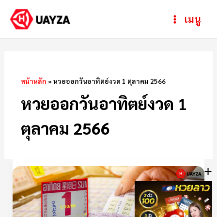
Skip
ห
Main
เมนู
to
ม
Menu
content
ว
ด
ห
หน้าหลัก
»
หวยออกวันอาทิตย์งวด 1 ตุลาคม 2566
มู่
หวยออกวันอาทิตย์งวด 1
ตุลาคม 2566
+
หวย
ออก
วัน
อาทิตย์