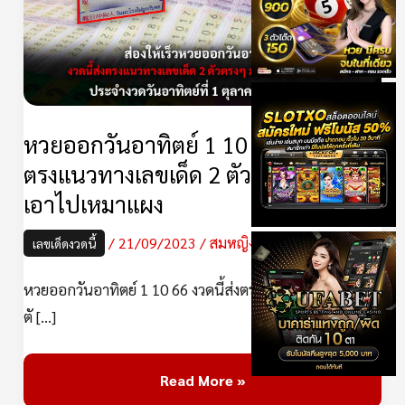
1
10
66
งวด
นี้
หวยออกวันอาทิตย์ 1 10 66 งวดนี้ส่ง
ส่ง
ตรงแนวทางเลขเด็ด 2 ตัวตรงๆ มาให้
ตรง
เอาไปเหมาแผง
แนวทาง
เลข
/
21/09/2023
/
สมหญิง
เลขเด็ดงวดนี้
เด็ด
หวยออกวันอาทิตย์ 1 10 66 งวดนี้ส่งตรงแนวทางเลขเด็ด 2
2
ตั […]
ตัว
ตรงๆ
มา
Read More »