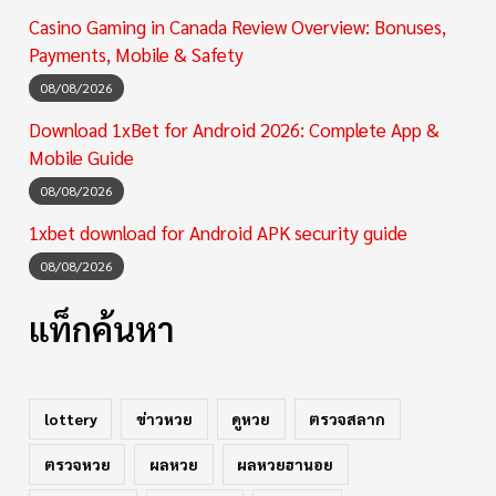
Casino Gaming in Canada Review Overview: Bonuses,
Payments, Mobile & Safety
08/08/2026
Download 1xBet for Android 2026: Complete App &
Mobile Guide
08/08/2026
1xbet download for Android APK security guide
08/08/2026
แท็กค้นหา
lottery
ข่าวหวย
ดูหวย
ตรวจสลาก
ตรวจหวย
ผลหวย
ผลหวยฮานอย