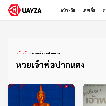
Skip
หน้าหลัก
เลขเด็ด
ต
to
content
หน้าหลัก
»
หวยเจ้าพ่อปากแดง
หวยเจ้าพ่อปากแดง
หวย
เจ้า
พ่อ