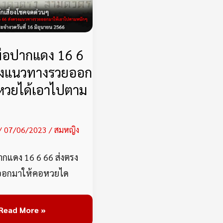
ปาก
แดง
16
พ่อปากแดง 16 6
6
รงแนวทางรวยออก
66
หวยได้เอาไปตาม
ส่ง
ตรง
แนวทาง
/
07/06/2023
/
สมหญิง
รวย
ออก
ากแดง 16 6 66 ส่งตรง
มา
ออกมาให้คอหวยได
ให้
คอ
Read More »
หวย