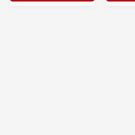
มา
ให้
เอา
ไป
รวย
หนักๆ