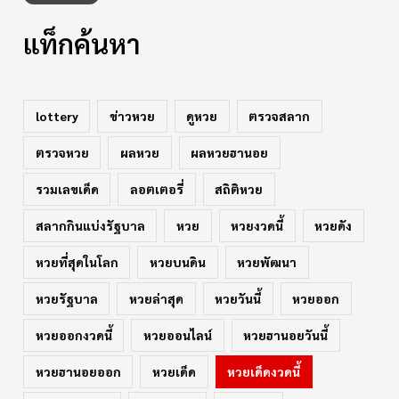
แท็กค้นหา
lottery
ข่าวหวย
ดูหวย
ตรวจสลาก
ตรวจหวย
ผลหวย
ผลหวยฮานอย
รวมเลขเด็ด
ลอตเตอรี่
สถิติหวย
สลากกินแบ่งรัฐบาล
หวย
หวยงวดนี้
หวยดัง
หวยที่สุดในโลก
หวยบนดิน
หวยพัฒนา
หวยรัฐบาล
หวยล่าสุด
หวยวันนี้
หวยออก
หวยออกงวดนี้
หวยออนไลน์
หวยฮานอยวันนี้
หวยฮานอยออก
หวยเด็ด
หวยเด็ดงวดนี้