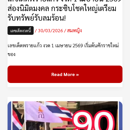
นิมิต
ส่องนิมิตมงคล กระซิบโชคใหญ่เตรียม
มงคล
รับทรัพย์รับลมร้อน!
กระซิบ
โชค
/
30/03/2026
/
สมหญิง
เลขเด็ดงวดนี้
ใหญ่
เลขเด็ดพรายแก้ว งวด 1 เมษายน 2569 เริ่มต้นศักราชใหม่
เตรียม
ของ
รับ
ทรัพย์
รับ
Read More »
ลม
ร้อน!
เลข
เด็ด
ทะเบียน