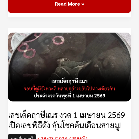
ลุ้น
Read More »
โชค
ใหญ่
หล่น
เลข
ทับ
เด็ด
แบบ
ฤาษี
ไม่
เณร
คาด
งวด
ฝัน!
1
เมษายน
2569
เปิด
เลขเด็ดฤาษีเณร งวด 1 เมษายน 2569
เลข
เปิดเลขพิธีดัง ลุ้นโชคต้นเดือนสายมู!
พิธี
/
28/03/2026
/
สมหญิง
เลขเด็ดงวดนี้