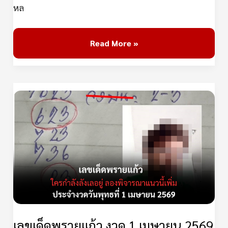
หล
มหา
เฮง
รับ
Read More »
วัน
หยุด
ยาว
เลข
ที่
เด็ด
กำลัง
พราย
จะ
แก้ว
มา
งวด
ถึง!
1
เมษายน
2569
ส่อง
เลขเด็ดพรายแก้ว งวด 1 เมษายน 2569