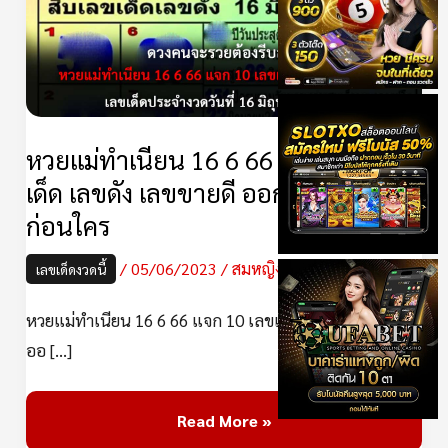
16
6
66
แจก
10
หวยแม่ทำเนียน 16 6 66 แจก 10 เลข
เลข
เด็ด เลขดัง เลขขายดี ออกมาให้ได้ซื้อ
เด็ด
ก่อนใคร
เลข
ดัง
/
05/06/2023
/
สมหญิง
เลขเด็ดงวดนี้
เลข
หวยแม่ทำเนียน 16 6 66 แจก 10 เลขเด็ด เลขดัง เลขขายดี
ขาย
ออ […]
ดี
ออก
มา
Read More »