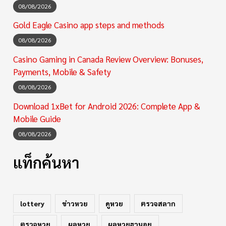
08/08/2026
Gold Eagle Casino app steps and methods
08/08/2026
Casino Gaming in Canada Review Overview: Bonuses,
Payments, Mobile & Safety
08/08/2026
Download 1xBet for Android 2026: Complete App &
Mobile Guide
08/08/2026
แท็กค้นหา
lottery
ข่าวหวย
ดูหวย
ตรวจสลาก
ตรวจหวย
ผลหวย
ผลหวยฮานอย