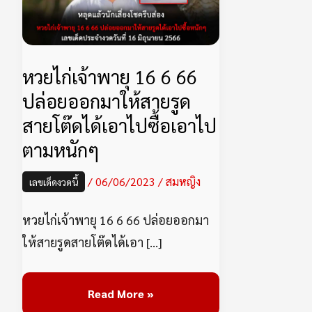
พายุ
16
6
หวยไก่เจ้าพายุ 16 6 66
66
ปล่อยออกมาให้สายรูด
ปล่อย
สายโต๊ดได้เอาไปซื้อเอาไป
ออก
ตามหนักๆ
มา
ให้
/
06/06/2023
/
สมหญิง
เลขเด็ดงวดนี้
สาย
รูด
หวยไก่เจ้าพายุ 16 6 66 ปล่อยออกมา
สาย
ให้สายรูดสายโต๊ดได้เอา […]
โต๊ด
ได้
Read More »
เอา