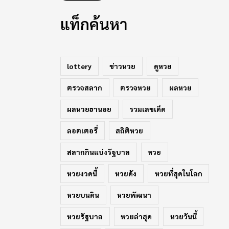
แท็กค้นหา
lottery
ข่าวหวย
ดูหวย
ตรวจสลาก
ตรวจหวย
ผลหวย
ผลหวยฮานอย
รวมเลขเด็ด
ลอตเตอรี่
สถิติหวย
สลากกินแบ่งรัฐบาล
หวย
หวยงวดนี้
หวยดัง
หวยที่สุดในโลก
หวยบนดิน
หวยพัฒนา
หวยรัฐบาล
หวยล่าสุด
หวยวันนี้