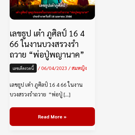
ภู
ศิลป์
16
เลขธูป เต๋า ภูศิลป์ 16 4
4
66 ในงานบวงสรวงรำ
66
ถวาย “พ่อปู่พญานาค”
ใน
งาน
/
06/04/2023
/
สมหญิง
เลขเด็ดงวดนี้
บวงสรวง
รำ
เลขธูป เต๋า ภูศิลป์ 16 4 66 ในงาน
ถวาย
บวงสรวงรำถวาย “พ่อปู่ […]
“พ่อ
ปู่
Read More »
พญานาค”