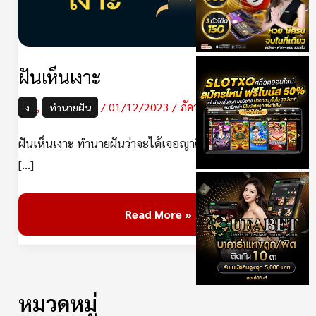
ฝันเห็นเงาะ
,
/
01/12/2023
/
ภัควลัญชญ์
ง
ทำนายฝัน
ฝันเห็นเงาะ ทำนายฝันว่าจะได้เจอญาติพี่น้องที่อยู่ห่างไก
[…]
Read More »
หมวดหมู่