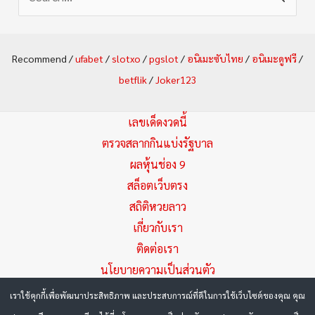
e
a
Recommend /
ufabet
/
slotxo
/
pgslot
/
อนิเมะซับไทย
/
อนิเมะดูฟรี
/
r
betflik
/
Joker123
c
h
เลขเด็ดงวดนี้
f
ตรวจสลากกินแบ่งรัฐบาล
ผลหุ้นช่อง 9
o
สล็อตเว็บตรง
r
สถิติหวยลาว
:
เกี่ยวกับเรา
ติดต่อเรา
นโยบายความเป็นส่วนตัว
เราใช้คุกกี้เพื่อพัฒนาประสิทธิภาพ และประสบการณ์ที่ดีในการใช้เว็บไซต์ของคุณ คุณ
Copyright © 2026 Huayza.com หวยเด็ด มัดรวมเลขเด็ด แนวทาง