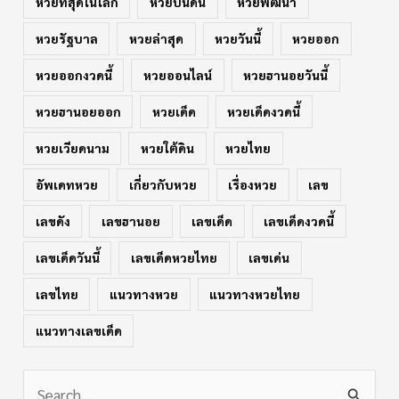
หวยที่สุดในโลก
หวยบนดิน
หวยพัฒนา
หวยรัฐบาล
หวยล่าสุด
หวยวันนี้
หวยออก
หวยออกงวดนี้
หวยออนไลน์
หวยฮานอยวันนี้
หวยฮานอยออก
หวยเด็ด
หวยเด็ดงวดนี้
หวยเวียดนาม
หวยใต้ดิน
หวยไทย
อัพเดทหวย
เกี่ยวกับหวย
เรื่องหวย
เลข
เลขดัง
เลขฮานอย
เลขเด็ด
เลขเด็ดงวดนี้
เลขเด็ดวันนี้
เลขเด็ดหวยไทย
เลขเด่น
เลขไทย
แนวทางหวย
แนวทางหวยไทย
แนวทางเลขเด็ด
S