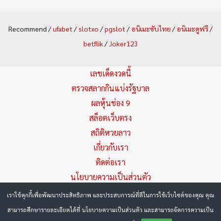
e
a
Recommend /
ufabet
/
slotxo
/
pgslot
/
อนิเมะซับไทย
/
อนิเมะดูฟรี
/
r
betflik
/
Joker123
c
h
เลขเด็ดงวดนี้
f
ตรวจสลากกินแบ่งรัฐบาล
ผลหุ้นช่อง 9
o
สล็อตเว็บตรง
r
สถิติหวยลาว
:
เกี่ยวกับเรา
ติดต่อเรา
นโยบายความเป็นส่วนตัว
เราใช้คุกกี้เพื่อพัฒนาประสิทธิภาพ และประสบการณ์ที่ดีในการใช้เว็บไซต์ของคุณ คุณ
Copyright © 2026 Huayza.com หวยเด็ด มัดรวมเลขเด็ด แนวทาง
สามารถศึกษารายละเอียดได้ที่ นโยบายความเป็นส่วนตัว และสามารถจัดการความเป็น
หวย ล่าสุด
ตรวจหวย
ผลหวยล่าสุด