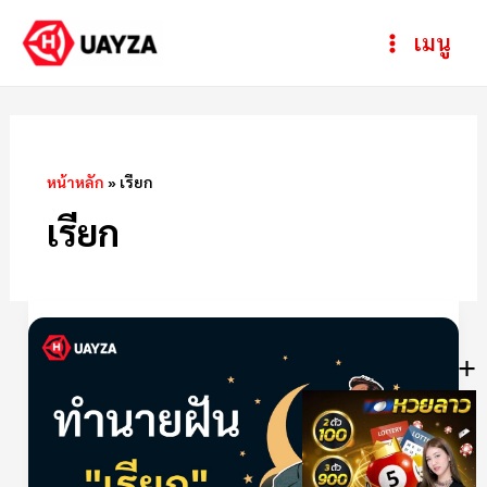
Skip
ห
Main
เมนู
to
ม
Menu
content
ว
ด
ห
หน้าหลัก
»
เรียก
มู่
เรียก
ฝัน
+
ว่า
เรียก