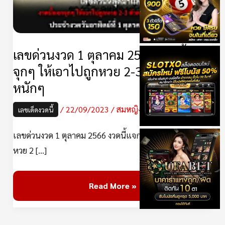
2566
งวด
นี้
แจก
เลขด่วนงวด 1 ตุลาคม 2566 งวดนี้แจก
จุกๆ
จุกๆ ให้เอาไปถูกหวย 2-3 ตัวตรงๆ
ให้
หนักๆ
เอา
ไป
/
22/09/2023
/
สมหญิง
เลขเด็ดงวดนี้
ถูก
เลขด่วนงวด 1 ตุลาคม 2566 งวดนี้แจกจุกๆ ให้เอาไปถูก
หวย
หวย 2 […]
2-
3
ตัว
Read More »
ตรงๆ
หนักๆ