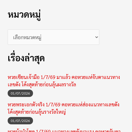
หมวดหมู่
เรื่องล่าสุด
หวยเซียนเจ้ามือ 1/7/69 มาแล้ว คอหวยแห่จับตาแนวทาง
เลขดัง โค้งสุดท้ายก่อนลุ้นผลรางวัล
01/07/2026
หวยพระเอกตัวจริง 1/7/69 คอหวยแห่ส่องแนวทางเลขดัง
โค้งสุดท้ายก่อนลุ้นรางวัลใหญ่
01/07/2026
หวยม้านำโชค 1/7/69 แนวทางเลขดังมาแรง คอหวยจับตา