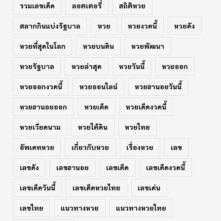
รวมเลขเด็ด
ลอตเตอรี่
สถิติหวย
สลากกินแบ่งรัฐบาล
หวย
หวยงวดนี้
หวยดัง
หวยที่สุดในโลก
หวยบนดิน
หวยพัฒนา
หวยรัฐบาล
หวยล่าสุด
หวยวันนี้
หวยออก
หวยออกงวดนี้
หวยออนไลน์
หวยฮานอยวันนี้
หวยฮานอยออก
หวยเด็ด
หวยเด็ดงวดนี้
หวยเวียดนาม
หวยใต้ดิน
หวยไทย
อัพเดทหวย
เกี่ยวกับหวย
เรื่องหวย
เลข
เลขดัง
เลขฮานอย
เลขเด็ด
เลขเด็ดงวดนี้
เลขเด็ดวันนี้
เลขเด็ดหวยไทย
เลขเด่น
เลขไทย
แนวทางหวย
แนวทางหวยไทย