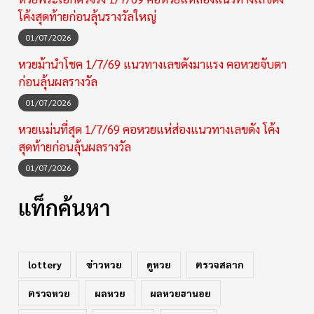
โค้งสุดท้ายก่อนลุ้นรางวัลใหญ่
01/07/2026
หวยม้านำโชค 1/7/69 แนวทางเลขดังมาแรง คอหวยจับตา
ก่อนลุ้นผลรางวัล
01/07/2026
หวยแม่นที่สุด 1/7/69 คอหวยแห่ส่องแนวทางเลขดัง โค้ง
สุดท้ายก่อนลุ้นผลรางวัล
01/07/2026
แท็กค้นหา
lottery
ข่าวหวย
ดูหวย
ตรวจสลาก
ตรวจหวย
ผลหวย
ผลหวยฮานอย