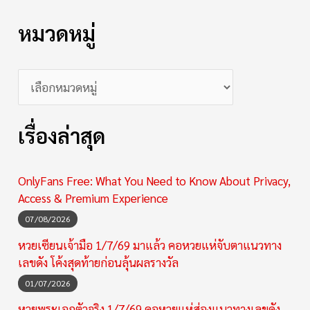
หมวดหมู่
เรื่องล่าสุด
OnlyFans Free: What You Need to Know About Privacy,
Access & Premium Experience
07/08/2026
หวยเซียนเจ้ามือ 1/7/69 มาแล้ว คอหวยแห่จับตาแนวทาง
เลขดัง โค้งสุดท้ายก่อนลุ้นผลรางวัล
01/07/2026
หวยพระเอกตัวจริง 1/7/69 คอหวยแห่ส่องแนวทางเลขดัง