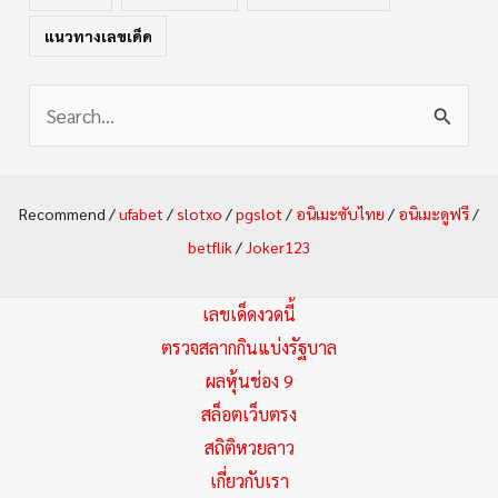
แนวทางเลขเด็ด
S
e
a
Recommend /
ufabet
/
slotxo
/
pgslot
/
อนิเมะซับไทย
/
อนิเมะดูฟรี
/
r
betflik
/
Joker123
c
h
เลขเด็ดงวดนี้
f
ตรวจสลากกินแบ่งรัฐบาล
ผลหุ้นช่อง 9
o
สล็อตเว็บตรง
r
สถิติหวยลาว
:
เกี่ยวกับเรา