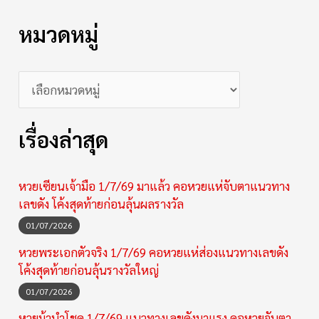
หมวดหมู่
เรื่องล่าสุด
หวยเซียนเจ้ามือ 1/7/69 มาแล้ว คอหวยแห่จับตาแนวทาง
เลขดัง โค้งสุดท้ายก่อนลุ้นผลรางวัล
01/07/2026
หวยพระเอกตัวจริง 1/7/69 คอหวยแห่ส่องแนวทางเลขดัง
โค้งสุดท้ายก่อนลุ้นรางวัลใหญ่
01/07/2026
หวยม้านำโชค 1/7/69 แนวทางเลขดังมาแรง คอหวยจับตา