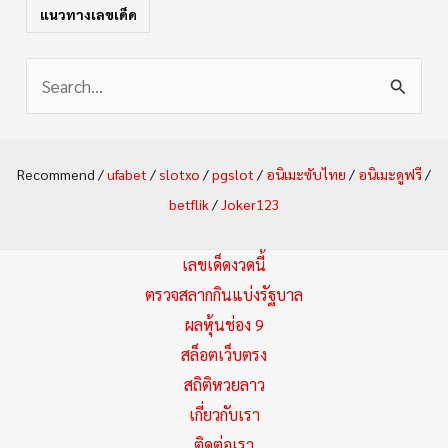
แนวทางเลขเด็ด
S
e
a
Recommend /
ufabet
/
slotxo
/
pgslot
/
อนิเมะซับไทย
/
อนิเมะดูฟรี
/
r
betflik
/
Joker123
c
h
เลขเด็ดงวดนี้
f
ตรวจสลากกินแบ่งรัฐบาล
ผลหุ้นช่อง 9
o
สล็อตเว็บตรง
r
สถิติหวยลาว
:
เกี่ยวกับเรา
ติดต่อเรา