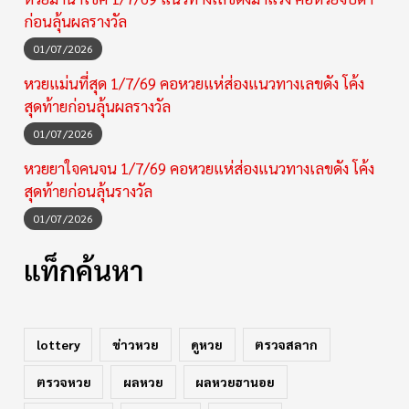
ก่อนลุ้นผลรางวัล
01/07/2026
หวยแม่นที่สุด 1/7/69 คอหวยแห่ส่องแนวทางเลขดัง โค้ง
สุดท้ายก่อนลุ้นผลรางวัล
01/07/2026
หวยยาใจคนจน 1/7/69 คอหวยแห่ส่องแนวทางเลขดัง โค้ง
สุดท้ายก่อนลุ้นรางวัล
01/07/2026
แท็กค้นหา
lottery
ข่าวหวย
ดูหวย
ตรวจสลาก
ตรวจหวย
ผลหวย
ผลหวยฮานอย