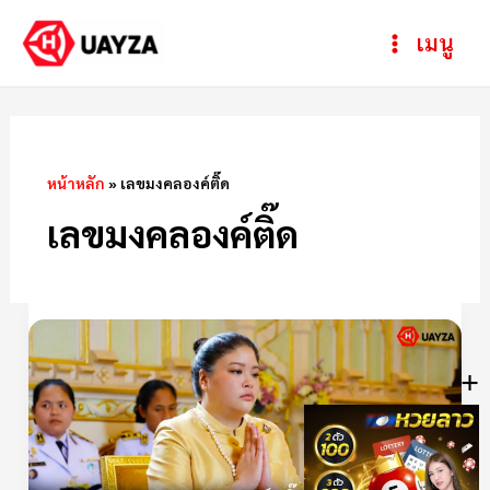
Skip
ห
Main
เมนู
to
ม
Menu
content
ว
ด
ห
หน้าหลัก
»
เลขมงคลองค์ติ๊ด
มู่
เลขมงคลองค์ติ๊ด
เลข
มงคล
+
องค์
“ติ๊ด”
งวด