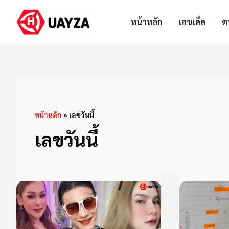
Skip
Post
หน้าหลัก
เลขเด็ด
ต
to
pagination
content
หน้าหลัก
»
เลขวันนี้
เลขวันนี้
รวม
เลข
เด็ด