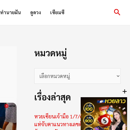
ห
Sear
ทำนายฝัน
ดูดวง
เซียมซี
ม
ว
ด
ห
หมวดหมู่
มู่
+
เรื่องล่าสุด
หวยเซียนเจ้ามือ 1/7/69 มาแล้ว คอหวย
แห่จับตาแนวทางเลขดัง โค้งสุดท้ายก่อน