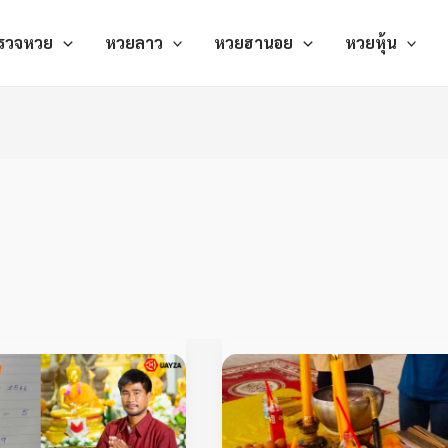
รวจหวย
หวยลาว
หวยฮานอย
หวยหุ้น
เลข
ขัน
เด็ด
น้ำมนต์
ไก่
คำ