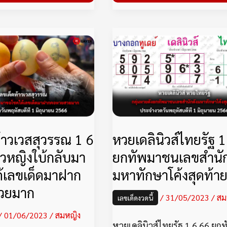
รีบ
ไป
ไป
ตาม
ตำ
แบบ
เลข
หวย
ด่วนๆ
เต็ม
เด็ด
เดลิ
ก่อน
คา
ท้าว
นิ
หมด
รา
เวส
วส์
แผง
เบล
สุวรรณ
ไทยรัฐ
1
1
้าวเวสสุวรรณ 1 6
หวยเดลินิวส์ไทยรัฐ 
6
6
วหญิงใบ้กลับมา
ยกทัพมาชนเลขสำนัก
66
66
้เลขเด็ดมาฝาก
มหาทักษาโค้งสุดท้า
ลูกสาว
ยก
วยมาก
หญิง
ทัพ
/
31/05/2023
/
สม
เลขเด็ดงวดนี้
ใบ้
มา
/
01/06/2023
/
สมหญิง
กลับ
ชน
หวยเดลินิวส์ไทยรัฐ 1 6 66 ยก