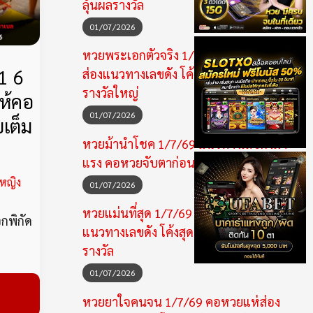
ลุ้นผลรางวัล
01/07/2026
หวยพระเอกตัวจริง 1/7/69 คอหวยแห่
1 6
ส่องแนวทางเลขดัง โค้งสุดท้ายก่อนลุ้น
รางวัลใหญ่
ห้คอ
01/07/2026
เต็ม
หวยม้านำโชค 1/7/69 แนวทางเลขดังมา
แรง คอหวยจับตาก่อนลุ้นผลรางวัล
หญิง
01/07/2026
หวยแม่นที่สุด 1/7/69 คอหวยแห่ส่อง
กพิกัด
แนวทางเลขดัง โค้งสุดท้ายก่อนลุ้นผล
รางวัล
01/07/2026
หวยยาใจคนจน 1/7/69 คอหวยแห่ส่อง