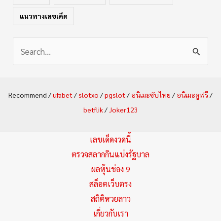
แนวทางเลขเด็ด
S
e
a
Recommend /
ufabet
/
slotxo
/
pgslot
/
อนิเมะซับไทย
/
อนิเมะดูฟรี
/
r
betflik
/
Joker123
c
h
เลขเด็ดงวดนี้
f
ตรวจสลากกินแบ่งรัฐบาล
ผลหุ้นช่อง 9
o
สล็อตเว็บตรง
r
สถิติหวยลาว
:
เกี่ยวกับเรา