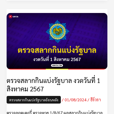
ตรวจ
สลาก
กิน
แบ่ง
รัฐบาล
งวด
วัน
ที่
1
ตรวจสลากกินแบ่งรัฐบาล งวดวันที่ 1
สิงหาคม
สิงหาคม 2567
2567
/
01/08/2024
/
ธีร์วรา
ตรวจสลากกินแบ่งรัฐบาลย้อนหลัง
ตรวจลอตเตอรี่ ตรวจหวย 1/8/67 ผลสลากกินแบ่งรัฐบาล