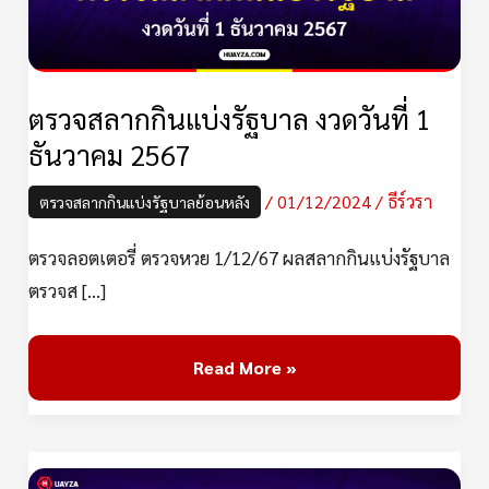
งวด
วัน
ที่
1
ตรวจสลากกินแบ่งรัฐบาล งวดวันที่ 1
ธันวาคม
ธันวาคม 2567
2567
/
01/12/2024
/
ธีร์วรา
ตรวจสลากกินแบ่งรัฐบาลย้อนหลัง
ตรวจลอตเตอรี่ ตรวจหวย 1/12/67 ผลสลากกินแบ่งรัฐบาล
ตรวจส […]
Read More »
ตรวจ