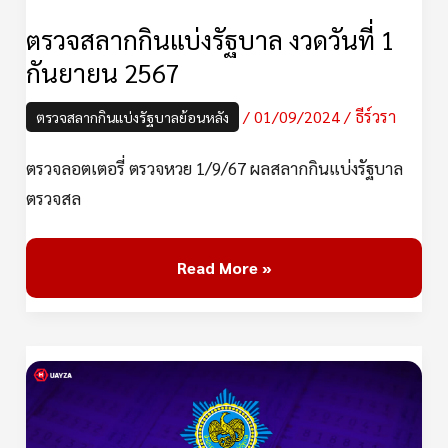
1
ตรวจสลากกินแบ่งรัฐบาล งวดวันที่ 1
กันยายน
กันยายน 2567
2567
/
01/09/2024
/
ธีร์วรา
ตรวจสลากกินแบ่งรัฐบาลย้อนหลัง
ตรวจลอตเตอรี่ ตรวจหวย 1/9/67 ผลสลากกินแบ่งรัฐบาล
ตรวจสล
Read More »
ตรวจ
สลาก
กิน