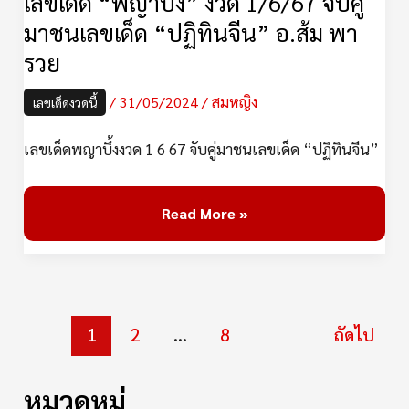
เลขเด็ด “พญาบึ้ง” งวด 1/6/67 จับคู่
ชน
มาชนเลขเด็ด “ปฏิทินจีน” อ.ส้ม พา
เลข
รวย
เด็ด
“ปฏิทิน
/
31/05/2024
/
สมหญิง
เลขเด็ดงวดนี้
จีน”
เลขเด็ดพญาบึ้งงวด 1 6 67 จับคู่มาชนเลขเด็ด “ปฏิทินจีน”
อ.ส้ม
พา
รวย
Read More »
1
2
…
8
ถัดไป
หมวดหมู่