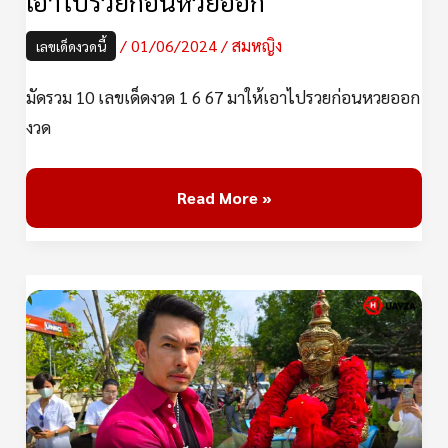
เอาไปรวยก่อนหวยออก
ไป
/
01/06/2024
/
สมหญิง
เลขเด็ดงวดนี้
รวย
ก่อน
มัดรวม 10 เลขเด็ดงวด 1 6 67 มาให้เอาไปรวยก่อนหวยออก
หวย
งวด
ออก
Read More »
เลข
เด็ด
“ท้าว
เวส
สุวรรณ”