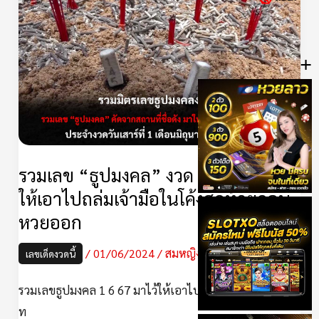
เลข
“ธูป
+
มงคล”
งวด
1/6/67
มา
ไว้
ให้
รวมเลข “ธูปมงคล” งวด 1/6/67 มาไว้
เอา
ให้เอาไปถล่มเจ้ามือในโค้งสุดท้ายก่อน
ไป
หวยออก
ถล่ม
เจ้า
/
01/06/2024
/
สมหญิง
เลขเด็ดงวดนี้
มือ
รวมเลขธูปมงคล 1 6 67 มาไว้ให้เอาไปถล่มเจ้ามือในโค้งสุด
ใน
ท
โค้ง