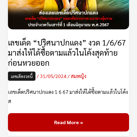
แดง”
งวด
1/6/67
มา
ส่ง
เลขเด็ด “ปริศนาปกแดง” งวด 1/6/67
ให้
มาส่งให้ได้ซื้อตามแล้วในโค้งสุดท้าย
ได้
ก่อนหวยออก
ซื้อ
ตาม
/
31/05/2024
/
สมหญิง
เลขเด็ดงวดนี้
แล้ว
เลขเด็ดปริศนาปกแดง 1 6 67 มาส่งให้ได้ซื้อตามแล้วในโค้ง
ใน
ส
โค้ง
สุดท้าย
ก่อน
Read More »
หวย