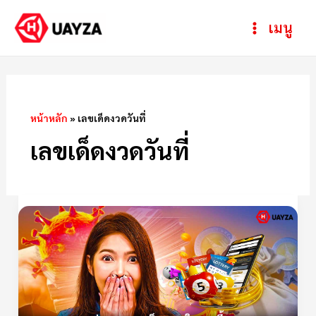
Skip
Post
ห
Main
เมนู
to
pagination
ม
Menu
content
ว
ด
ห
หน้าหลัก
»
เลขเด็ดงวดวันที่
มู่
เลขเด็ดงวดวันที่
เลข
เด็ด
จาก
“ปฏิทิน
ดัง”