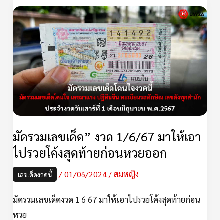
มัด
รวม
เลข
เด็ด”
งวด
1/6/67
มา
ให้
เอา
มัดรวมเลขเด็ด” งวด 1/6/67 มาให้เอา
ไป
ไปรวยโค้งสุดท้ายก่อนหวยออก
รวย
/
01/06/2024
/
สมหญิง
เลขเด็ดงวดนี้
โค้ง
สุดท้าย
มัดรวมเลขเด็ดงวด 1 6 67 มาให้เอาไปรวยโค้งสุดท้ายก่อน
ก่อน
หวย
หวย