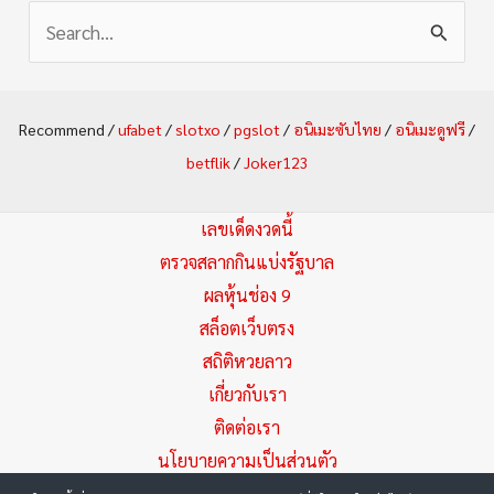
S
e
a
Recommend /
ufabet
/
slotxo
/
pgslot
/
อนิเมะซับไทย
/
อนิเมะดูฟรี
/
r
betflik
/
Joker123
c
h
เลขเด็ดงวดนี้
f
ตรวจสลากกินแบ่งรัฐบาล
ผลหุ้นช่อง 9
o
สล็อตเว็บตรง
r
สถิติหวยลาว
:
เกี่ยวกับเรา
ติดต่อเรา
นโยบายความเป็นส่วนตัว