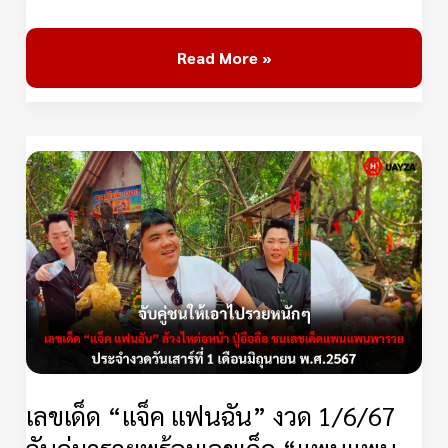
ออก
Read More »
เลข
เด็ด
“แจ็ค
แฟน
ฉัน”
งวด
1/6/67
จับ
คู่
เลขเด็ด “แจ็ค แฟนฉัน” งวด 1/6/67
มา