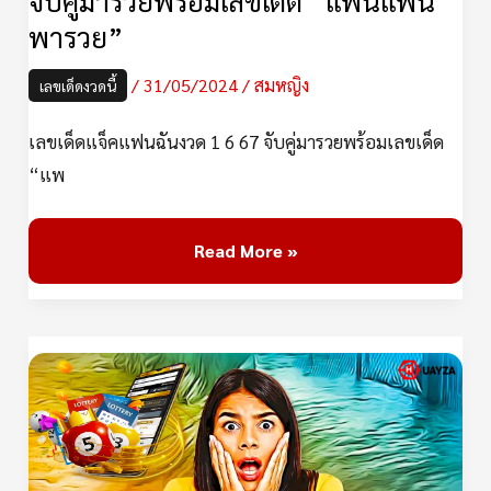
จับคู่มารวยพร้อมเลขเด็ด “แพนแพน
รวย
พารวย”
พร้อม
เลข
/
31/05/2024
/
สมหญิง
เลขเด็ดงวดนี้
เด็ด
เลขเด็ดแจ็คแฟนฉันงวด 1 6 67 จับคู่มารวยพร้อมเลขเด็ด
“แพน
“แพ
แพน
พา
รวย”
Read More »
เลข
เด็ด
“ปริศนา
ปก