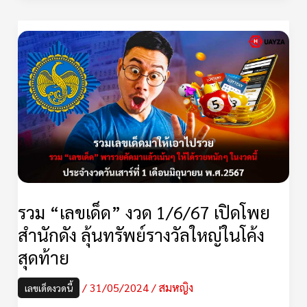
ออก
รวม
“เลข
เด็ด”
งวด
1/6/67
เปิด
โพย
สำนัก
ดัง
รวม “เลขเด็ด” งวด 1/6/67 เปิดโพย
ลุ้น
สำนักดัง ลุ้นทรัพย์รางวัลใหญ่ในโค้ง
ทรัพย์
สุดท้าย
รางวัล
ใหญ่
/
31/05/2024
/
สมหญิง
เลขเด็ดงวดนี้