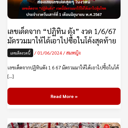
งวด
1/6/67
มัด
รวม
เลขเด็ดจาก “ปฏิทิน ดัง” งวด 1/6/67
มา
มัดรวมมาให้ได้เอาไปซื้อในโค้งสุดท้าย
ให้
/
01/06/2024
/
สมหญิง
เลขเด็ดงวดนี้
ได้
เอา
เลขเด็ดจากปฏิทินดัง 1 6 67 มัดรวมมาให้ได้เอาไปซื้อในโค้
ไป
[…]
ซื้อ
ใน
Read More »
โค้ง
สุดท้าย
รวม