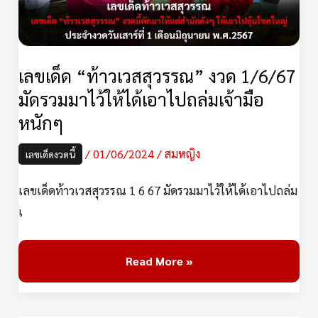
งวด
1/6/67
มัด
รวม
เลขเด็ด “ท้าวเวสสุวรรณ” งวด 1/6/67
มา
มัดรวมมาไว้ให้ได้เอาไปถล่มเจ้ามือ
ไว้
หนักๆ
ให้
ได้
/
01/06/2024
/
สมหญิง
เลขเด็ดงวดนี้
เอา
เลขเด็ดท้าวเวสสุวรรณ 1 6 67 มัดรวมมาไว้ให้ได้เอาไปถล่ม
ไป
เ
ถล่ม
เจ้า
มือ
Read More »
หนักๆ