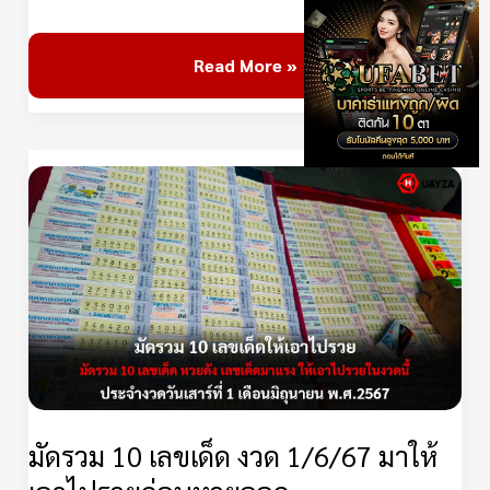
สุดท้าย
ก่อน
Read More »
หวย
ออก
มัด
รวม
10
เลข
เด็ด
งวด
1/6/67
มา
ให้
มัดรวม 10 เลขเด็ด งวด 1/6/67 มาให้
เอา