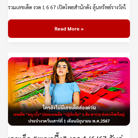
ใน
รวมเลขเด็ด งวด 1 6 67 เปิดโพยสำนักดัง ลุ้นทรัพย์รางวัลใ
โค้ง
สุดท้าย
Read More »
เลข
เด็ด
“พญา
บึ้ง”
งวด
1/6/67
จับ
คู่
มา