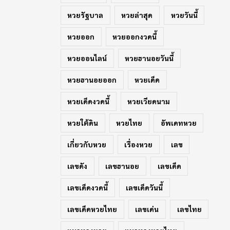
หวยรัฐบาล
หวยล่าสุด
หวยวันนี้
หวยออก
หวยออกงวดนี้
หวยออนไลน์
หวยฮานอยวันนี้
หวยฮานอยออก
หวยเด็ด
หวยเด็ดงวดนี้
หวยเวียดนาม
หวยใต้ดิน
หวยไทย
อัพเดทหวย
เกี่ยวกับหวย
เรื่องหวย
เลข
เลขดัง
เลขฮานอย
เลขเด็ด
เลขเด็ดงวดนี้
เลขเด็ดวันนี้
เลขเด็ดหวยไทย
เลขเด่น
เลขไทย