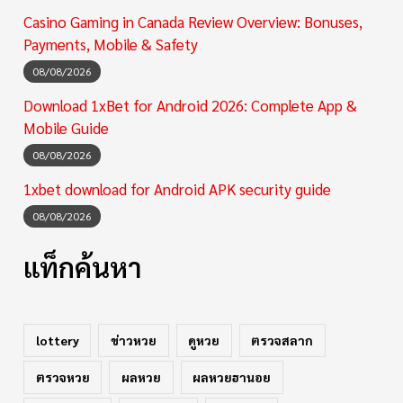
Casino Gaming in Canada Review Overview: Bonuses,
Payments, Mobile & Safety
08/08/2026
Download 1xBet for Android 2026: Complete App &
Mobile Guide
08/08/2026
1xbet download for Android APK security guide
08/08/2026
แท็กค้นหา
lottery
ข่าวหวย
ดูหวย
ตรวจสลาก
ตรวจหวย
ผลหวย
ผลหวยฮานอย