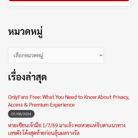
ไป
ซื้อ
ตาม
หมวดหมู่
แล้ว
เรื่องล่าสุด
OnlyFans Free: What You Need to Know About Privacy,
Access & Premium Experience
07/08/2026
หวยเซียนเจ้ามือ 1/7/69 มาแล้ว คอหวยแห่จับตาแนวทาง
เลขดัง โค้งสุดท้ายก่อนลุ้นผลรางวัล