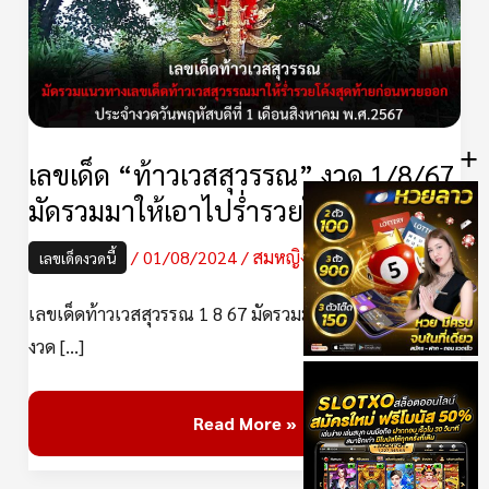
สุวรรณ”
งวด
1/8/67
มัด
+
รวม
เลขเด็ด “ท้าวเวสสุวรรณ” งวด 1/8/67
มา
มัดรวมมาให้เอาไปร่ำรวยในงวดนี้
ให้
/
01/08/2024
/
สมหญิง
เลขเด็ดงวดนี้
เอา
ไป
เลขเด็ดท้าวเวสสุวรรณ 1 8 67 มัดรวมมาให้เอาไปร่ำรวยใน
ร่ำรวย
งวด […]
ใน
งวด
Read More »
นี้