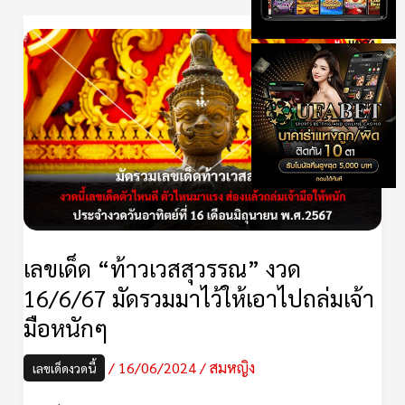
เลข
เด็ด
“ท้าว
เวส
สุวรรณ”
งวด
16/6/67
มัด
รวม
เลขเด็ด “ท้าวเวสสุวรรณ” งวด
มา
16/6/67 มัดรวมมาไว้ให้เอาไปถล่มเจ้า
ไว้
มือหนักๆ
ให้
เอา
/
16/06/2024
/
สมหญิง
เลขเด็ดงวดนี้
ไป