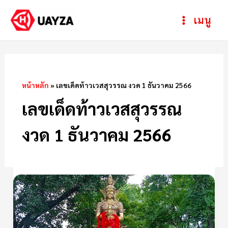
Skip
ห
Main
เมนู
to
ม
Menu
content
ว
ด
ห
หน้าหลัก
»
เลขเด็ดท้าวเวสสุวรรณ งวด 1 ธันวาคม 2566
มู่
เลขเด็ดท้าวเวสสุวรรณ
งวด 1 ธันวาคม 2566
เลข
เด็ด
“ท้าว
เวส