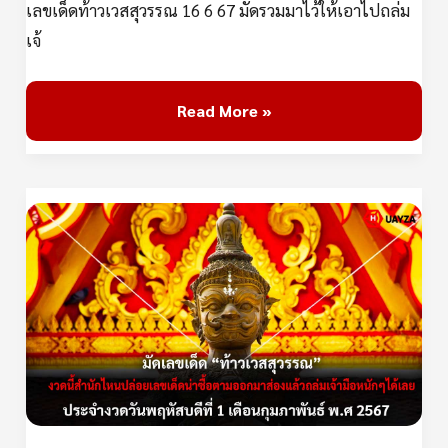
เลขเด็ดท้าวเวสสุวรรณ 16 6 67 มัดรวมมาไว้ให้เอาไปถล่ม
ถล่ม
เจ้
เจ้า
มือ
หนักๆ
Read More »
เลข
เด็ด
“ท้าว
เวส
สุวรรณ”
งวด
1/2/67
มัด