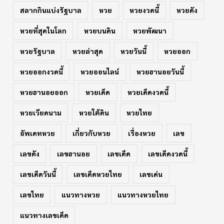
สลากกินแบ่งรัฐบาล
หวย
หวยงวดนี้
หวยดัง
หวยที่สุดในโลก
หวยบนดิน
หวยพัฒนา
หวยรัฐบาล
หวยล่าสุด
หวยวันนี้
หวยออก
หวยออกงวดนี้
หวยออนไลน์
หวยฮานอยวันนี้
หวยฮานอยออก
หวยเด็ด
หวยเด็ดงวดนี้
หวยเวียดนาม
หวยใต้ดิน
หวยไทย
อัพเดทหวย
เกี่ยวกับหวย
เรื่องหวย
เลข
เลขดัง
เลขฮานอย
เลขเด็ด
เลขเด็ดงวดนี้
เลขเด็ดวันนี้
เลขเด็ดหวยไทย
เลขเด่น
เลขไทย
แนวทางหวย
แนวทางหวยไทย
แนวทางเลขเด็ด