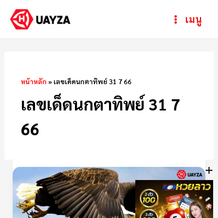
Skip
ห
Main
เมนู
to
ม
Menu
content
ว
ด
ห
หน้าหลัก
»
เลขเด็ดนกตาทิพย์ 31 7 66
มู่
เลขเด็ดนกตาทิพย์ 31 7
66
+
หวย
นก
ตา
ทิพย์