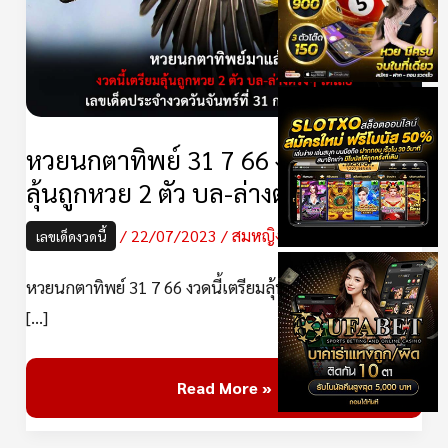
31
7
66
งวด
นี้
หวยนกตาทิพย์ 31 7 66 งวดนี้เตรียม
เตรียม
ลุ้นถูกหวย 2 ตัว บล-ล่างตรงๆ ได้เลย
ลุ้น
/
22/07/2023
/
สมหญิง
เลขเด็ดงวดนี้
ถูก
หวย
หวยนกตาทิพย์ 31 7 66 งวดนี้เตรียมลุ้นถูกหวย 2 ตัว บล-ล่
2
[…]
ตัว
บล-
Read More »
ล่าง
ตรงๆ