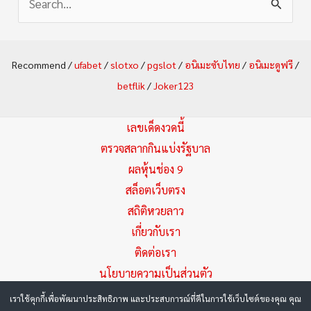
S
e
a
Recommend /
ufabet
/
slotxo
/
pgslot
/
อนิเมะซับไทย
/
อนิเมะดูฟรี
/
r
betflik
/
Joker123
c
h
เลขเด็ดงวดนี้
f
ตรวจสลากกินแบ่งรัฐบาล
ผลหุ้นช่อง 9
o
สล็อตเว็บตรง
r
สถิติหวยลาว
:
เกี่ยวกับเรา
ติดต่อเรา
นโยบายความเป็นส่วนตัว
เราใช้คุกกี้เพื่อพัฒนาประสิทธิภาพ และประสบการณ์ที่ดีในการใช้เว็บไซต์ของคุณ คุณ
Copyright © 2026 Huayza.com หวยเด็ด มัดรวมเลขเด็ด แนวทาง