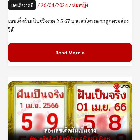
/
26/04/2024
/
สมหญิง
เลขเด็ดงวดนี้
ถูก
หวย
เลขเด็ดฝันเป็นจริงงวด 2 5 67 มาแล้วใครอยากถูกหวยส่อง
ส่อง
ให้
ให้
เร็วๆ
Read More »
เลย
ส่อง
เลข
เด็ด
ฝัน
เป็น
จริง