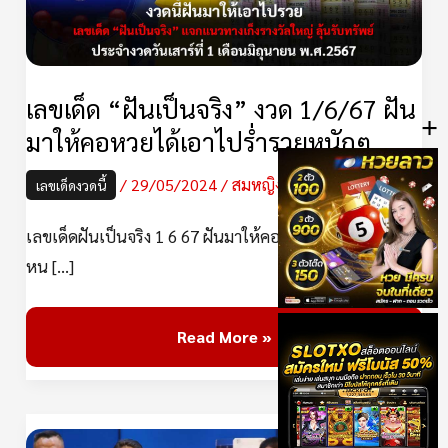
งวด
1/6/67
ฝัน
มา
เลขเด็ด “ฝันเป็นจริง” งวด 1/6/67 ฝัน
+
ให้
มาให้คอหวยได้เอาไปร่ำรวยหนักๆ
คอ
/
29/05/2024
/
สมหญิง
เลขเด็ดงวดนี้
หวย
ได้
เลขเด็ดฝันเป็นจริง 1 6 67 ฝันมาให้คอหวยได้เอาไปร่ำรวย
เอา
หน […]
ไป
ร่ำ
Read More »
รวย
หนักๆ
เลข