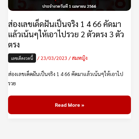
1
4
66
ส่องเลขเด็ดฝันเป็นจริง 1 4 66 คัดมา
คัด
แล้วเน้นๆให้เอาไปรวย 2 ตัวตรง 3 ตัว
มา
ตรง
แล้ว
เน้นๆ
/
23/03/2023
/
สมหญิง
เลขเด็ดงวดนี้
ให้
ส่องเลขเด็ดฝันเป็นจริง 1 4 66 คัดมาแล้วเน้นๆให้เอาไป
เอา
รวย
ไป
รวย
2
Read More »
ตัว
ตรง
3