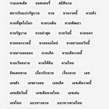
รวมเลขเด็ด
ลอตเตอรี่
สถิติหวย
สลากกินแบ่งรัฐบาล
หวย
หวยงวดนี้
หวยดัง
หวยที่สุดในโลก
หวยบนดิน
หวยพัฒนา
หวยรัฐบาล
หวยล่าสุด
หวยวันนี้
หวยออก
หวยออกงวดนี้
หวยออนไลน์
หวยฮานอยวันนี้
หวยฮานอยออก
หวยเด็ด
หวยเด็ดงวดนี้
หวยเวียดนาม
หวยใต้ดิน
หวยไทย
อัพเดทหวย
เกี่ยวกับหวย
เรื่องหวย
เลข
เลขดัง
เลขฮานอย
เลขเด็ด
เลขเด็ดงวดนี้
เลขเด็ดวันนี้
เลขเด็ดหวยไทย
เลขเด่น
เลขไทย
แนวทางหวย
แนวทางหวยไทย