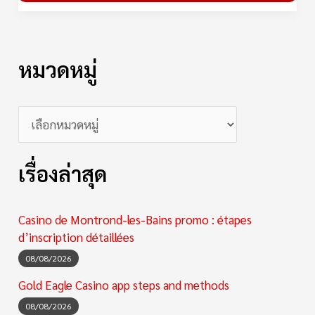
ตรงๆ
รีบ
ส่อง
หมวดหมู่
รีบ
มาดู
เรื่องล่าสุด
Casino de Montrond-les-Bains promo : étapes
d’inscription détaillées
08/08/2026
Gold Eagle Casino app steps and methods
08/08/2026