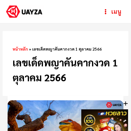
Skip
ห
Main
เมนู
to
ม
Menu
content
ว
ด
ห
หน้าหลัก
»
เลขเด็ดพญาคันคากงวด 1 ตุลาคม 2566
มู่
เลขเด็ดพญาคันคากงวด 1
ตุลาคม 2566
+
เลข
เด็ด
พญา
คัน