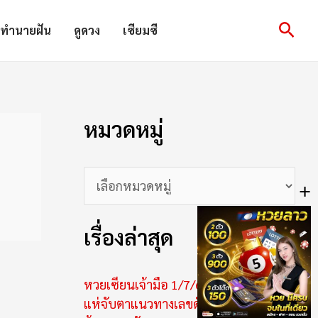
ห
Sear
ทำนายฝัน
ดูดวง
เซียมซี
ม
ว
ด
ห
หมวดหมู่
มู่
+
เรื่องล่าสุด
หวยเซียนเจ้ามือ 1/7/69 มาแล้ว คอหวย
แห่จับตาแนวทางเลขดัง โค้งสุดท้ายก่อน