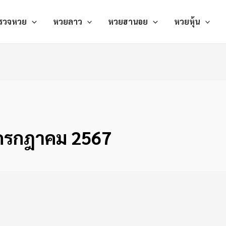
รวจหวย
หวยลาว
หวยฮานอย
หวยหุ้น
 กรกฎาคม 2567