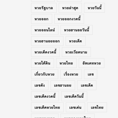
หวยรัฐบาล
หวยล่าสุด
หวยวันนี้
หวยออก
หวยออกงวดนี้
หวยออนไลน์
หวยฮานอยวันนี้
หวยฮานอยออก
หวยเด็ด
หวยเด็ดงวดนี้
หวยเวียดนาม
หวยใต้ดิน
หวยไทย
อัพเดทหวย
เกี่ยวกับหวย
เรื่องหวย
เลข
เลขดัง
เลขฮานอย
เลขเด็ด
เลขเด็ดงวดนี้
เลขเด็ดวันนี้
เลขเด็ดหวยไทย
เลขเด่น
เลขไทย