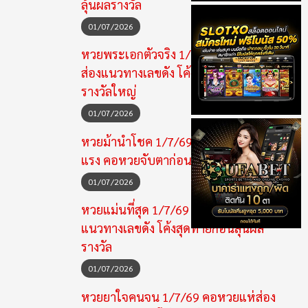
ลุ้นผลรางวัล
01/07/2026
หวยพระเอกตัวจริง 1/7/69 คอหวยแห่
ส่องแนวทางเลขดัง โค้งสุดท้ายก่อนลุ้น
รางวัลใหญ่
01/07/2026
หวยม้านำโชค 1/7/69 แนวทางเลขดังมา
แรง คอหวยจับตาก่อนลุ้นผลรางวัล
01/07/2026
หวยแม่นที่สุด 1/7/69 คอหวยแห่ส่อง
แนวทางเลขดัง โค้งสุดท้ายก่อนลุ้นผล
รางวัล
01/07/2026
หวยยาใจคนจน 1/7/69 คอหวยแห่ส่อง