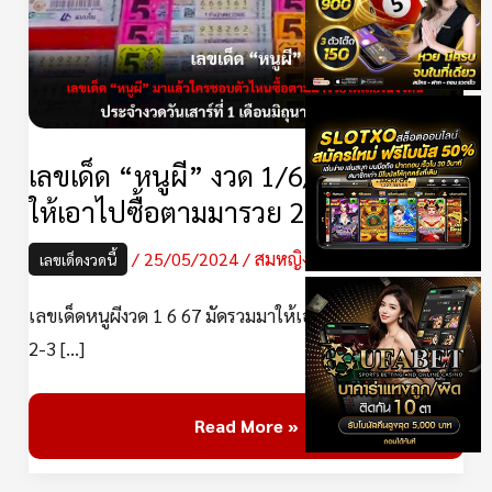
1/6/67
มัด
รวม
มา
ให้
เลขเด็ด “หนูผี” งวด 1/6/67 มัดรวมมา
เอา
ให้เอาไปซื้อตามมารวย 2-3 ตัวตรงๆ
ไป
/
25/05/2024
/
สมหญิง
เลขเด็ดงวดนี้
ซื้อ
ตาม
เลขเด็ดหนูผีงวด 1 6 67 มัดรวมมาให้เอาไปซื้อตามมารวย
มา
2-3 […]
รวย
2-
Read More »
3
ตัว