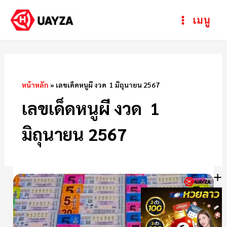
Skip
ห
Main
เมนู
to
ม
Menu
content
ว
ด
ห
หน้าหลัก
»
เลขเด็ดหนูผี งวด 1 มิถุนายน 2567
มู่
เลขเด็ดหนูผี งวด 1
มิถุนายน 2567
+
เลข
เด็ด
“หนูผี”
งวด