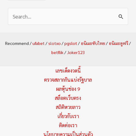
S
e
a
Recommend /
ufabet
/
slotxo
/
pgslot
/
อนิเมะซับไทย
/
อนิเมะดูฟรี
/
r
betflik
/
Joker123
c
h
เลขเด็ดงวดนี้
f
ตรวจสลากกินแบ่งรัฐบาล
ผลหุ้นช่อง 9
o
สล็อตเว็บตรง
r
สถิติหวยลาว
:
เกี่ยวกับเรา
ติดต่อเรา
นโยบายความเป็นส่วนตัว