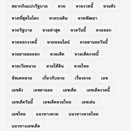
สลากกินแบ่งรัฐบาล
หวย
หวยงวดนี้
หวยดัง
หวยที่สุดในโลก
หวยบนดิน
หวยพัฒนา
หวยรัฐบาล
หวยล่าสุด
หวยวันนี้
หวยออก
หวยออกงวดนี้
หวยออนไลน์
หวยฮานอยวันนี้
หวยฮานอยออก
หวยเด็ด
หวยเด็ดงวดนี้
หวยเวียดนาม
หวยใต้ดิน
หวยไทย
อัพเดทหวย
เกี่ยวกับหวย
เรื่องหวย
เลข
เลขดัง
เลขฮานอย
เลขเด็ด
เลขเด็ดงวดนี้
เลขเด็ดวันนี้
เลขเด็ดหวยไทย
เลขเด่น
เลขไทย
แนวทางหวย
แนวทางหวยไทย
แนวทางเลขเด็ด