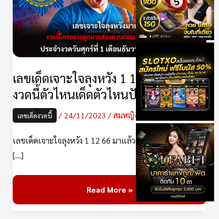
ลุง
หวัง
1
12
66
เลขเด็ดเจาะใจลุงหวัง 1 12 66 มาแล้ว
มา
งวดนี้ตัวไหนเด็ดตัวไหนปังมาดูได้เลย
แล้ว
/
24/11/2023
/
สมหญิง
เลขเด็ดงวดนี้
งวด
นี้
เลขเด็ดเจาะใจลุงหวัง 1 12 66 มาแล้วงวดนี้ตัวไหนเด็ดตัวไ
ตัว
[…]
ไหน
เด็ด
Read More »
ตัว
ไหน