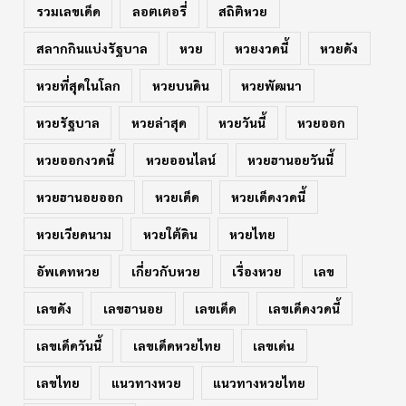
รวมเลขเด็ด
ลอตเตอรี่
สถิติหวย
สลากกินแบ่งรัฐบาล
หวย
หวยงวดนี้
หวยดัง
หวยที่สุดในโลก
หวยบนดิน
หวยพัฒนา
หวยรัฐบาล
หวยล่าสุด
หวยวันนี้
หวยออก
หวยออกงวดนี้
หวยออนไลน์
หวยฮานอยวันนี้
หวยฮานอยออก
หวยเด็ด
หวยเด็ดงวดนี้
หวยเวียดนาม
หวยใต้ดิน
หวยไทย
อัพเดทหวย
เกี่ยวกับหวย
เรื่องหวย
เลข
เลขดัง
เลขฮานอย
เลขเด็ด
เลขเด็ดงวดนี้
เลขเด็ดวันนี้
เลขเด็ดหวยไทย
เลขเด่น
เลขไทย
แนวทางหวย
แนวทางหวยไทย