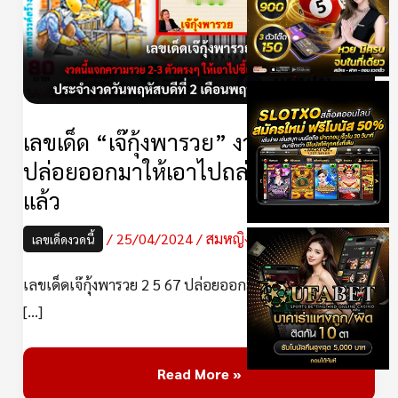
พา
รวย”
งวด
2/5/67
ปล่อย
เลขเด็ด “เจ๊กุ้งพารวย” งวด 2/5/67
ออก
ปล่อยออกมาให้เอาไปถล่มเจ้ามือหวย
มา
แล้ว
ให้
เอา
/
25/04/2024
/
สมหญิง
เลขเด็ดงวดนี้
ไป
เลขเด็ดเจ๊กุ้งพารวย 2 5 67 ปล่อยออกมาให้เอาไปถล่มเจ้ามื
ถล่ม
[…]
เจ้า
มือ
หวย
Read More »