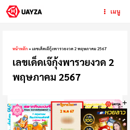
Skip
ห
Main
เมนู
to
ม
Menu
content
ว
ด
ห
หน้าหลัก
»
เลขเด็ดเจ๊กุ้งพารวยงวด 2 พฤษภาคม 2567
มู่
เลขเด็ดเจ๊กุ้งพารวยงวด 2
พฤษภาคม 2567
+
เลข
เด็ด
“เจ๊
กุ้ง