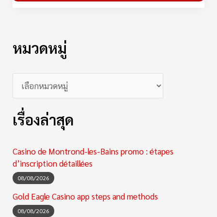
แล้ว
หมวดหมู่
เรื่องล่าสุด
Casino de Montrond-les-Bains promo : étapes
d’inscription détaillées
08/08/2026
Gold Eagle Casino app steps and methods
08/08/2026