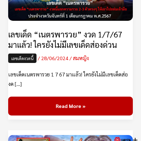
งวด
1/7/67
มา
แล้ว!
เลขเด็ด “เนตรพารวย” งวด 1/7/67
ใคร
มาแล้ว! ใครยังไม่มีเลขเด็ดส่องด่วน
ยัง
/
28/06/2024
/
สมหญิง
เลขเด็ดงวดนี้
ไม่มี
เลข
เลขเด็ดเนตรพารวย 1 7 67 มาแล้ว! ใครยังไม่มีเลขเด็ดส่อ
เด็ด
งด […]
ส่อง
ด่วน
Read More »
+
หวย