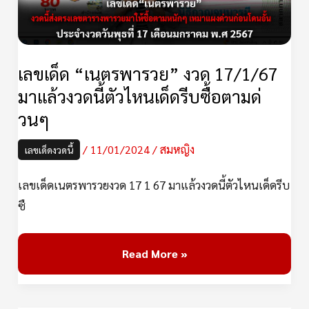
งวด
17/1/67
มา
แล้ว
เลขเด็ด “เนตรพารวย” งวด 17/1/67
งวด
มาแล้วงวดนี้ตัวไหนเด็ดรีบซื้อตามด่
นี้
วนๆ
ตัว
ไหน
/
11/01/2024
/
สมหญิง
เลขเด็ดงวดนี้
เด็ด
เลขเด็ดเนตรพารวยงวด 17 1 67 มาแล้วงวดนี้ตัวไหนเด็ดรีบ
รีบ
ซื
ซื้อ
ตา
มด่
Read More »
วนๆ