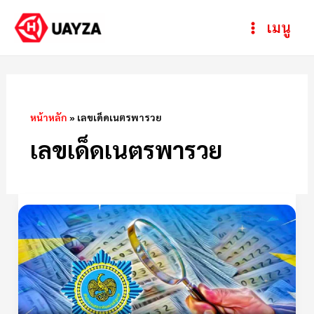
Skip
ห
Main
เมนู
to
ม
Menu
content
ว
ด
ห
หน้าหลัก
»
เลขเด็ดเนตรพารวย
มู่
เลขเด็ดเนตรพารวย
เลข
เด็ด
“เนตร
พา
รวย”