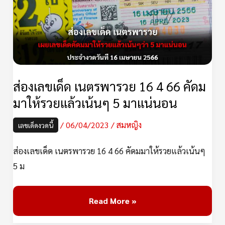
เนตร
พา
รวย
16
4
66
ส่องเลขเด็ด เนตรพารวย 16 4 66 คัดม
คัด
มาให้รวยแล้วเน้นๆ 5 มาแน่นอน
ม
/
06/04/2023
/
สมหญิง
เลขเด็ดงวดนี้
มา
ให้
ส่องเลขเด็ด เนตรพารวย 16 4 66 คัดมมาให้รวยแล้วเน้นๆ
รวย
5 ม
แล้ว
เน้นๆ
Read More »
5
มา