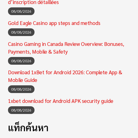
d’inscription détaillées
08/08/2026
Gold Eagle Casino app steps and methods
08/08/2026
Casino Gaming in Canada Review Overview: Bonuses,
Payments, Mobile & Safety
08/08/2026
Download 1xBet for Android 2026: Complete App &
Mobile Guide
08/08/2026
1xbet download for Android APK security guide
08/08/2026
แท็กค้นหา