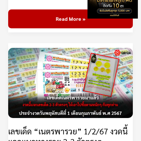
ใคร
Read More »
เลข
เด็ด
“เนตร
พา
รวย”
1/2/67
งวด
นี้
แจก
เลขเด็ด “เนตรพารวย” 1/2/67 งวดนี้
แนวทาง