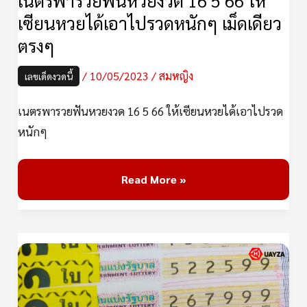
เนตรพารวยฟันหวยงวด 16 5 66 ให้
ให้
เซียนหวยได้เอาไปรวดหนักๆ เม็ดเดียว
เซียน
ตรงๆ
หวย
ได้
/
10/05/2023
/
สมหญิง
เลขเด็ดงวดนี้
เอา
เนตรพารวยฟันหวยงวด 16 5 66 ให้เซียนหวยได้เอาไปรวด
ไป
หนักๆ
รวด
หนักๆ
เม็ด
Read More »
เดียว
ตรงๆ
ส่อง
เลข
เด็ด