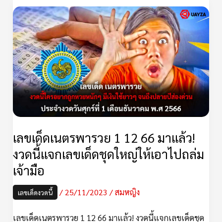
เลข
เด็ด
เนตร
พา
รวย
1
12
66
มา
เลขเด็ดเนตรพารวย 1 12 66 มาแล้ว!
แล้ว!
งวดนี้แจกเลขเด็ดชุดใหญ่ให้เอาไปถล่ม
งวด
เจ้ามือ
นี้
แจก
/
25/11/2023
/
สมหญิง
เลขเด็ดงวดนี้
เลข
เลขเด็ดเนตรพารวย 1 12 66 มาแล้ว! งวดนี้แจกเลขเด็ดชุด
เด็ด