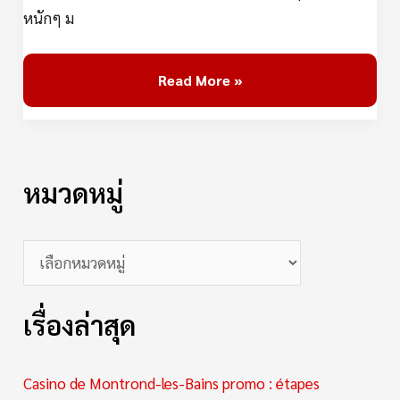
ไป
หนักๆ ม
จัด
หนักๆ
Read More »
มี
5
แน่นอน
หมวดหมู่
เรื่องล่าสุด
Casino de Montrond-les-Bains promo : étapes