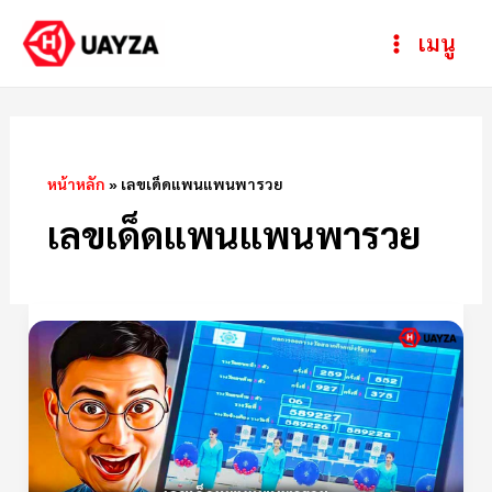
Skip
ห
Main
เมนู
to
ม
Menu
content
ว
ด
ห
หน้าหลัก
»
เลขเด็ดแพนแพนพารวย
มู่
เลขเด็ดแพนแพนพารวย
เลข
เด็ด
“แพน
แพน
พา