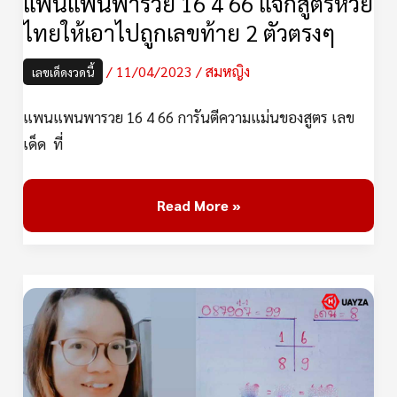
แพนแพนพารวย 16 4 66 แจกสูตรหวย
หวย
ไทยให้เอาไปถูกเลขท้าย 2 ตัวตรงๆ
ไทย
/
11/04/2023
/
สมหญิง
เลขเด็ดงวดนี้
ให้
เอา
แพนแพนพารวย 16 4 66 การันตีความแม่นของสูตร เลข
ไป
เด็ด ที่
ถูก
เลข
Read More »
ท้าย
2
ตัว
ตรงๆ
แพน
แพน
พา
รวย