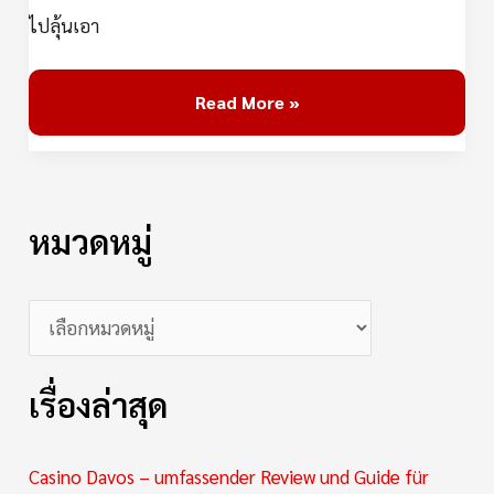
เอา
ไปลุ้นเอา
ไป
รวย
Read More »
กัน
ทุก
คน
หมวดหมู่
เรื่องล่าสุด
Casino Davos – umfassender Review und Guide für