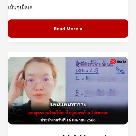
เน้นๆ
เน้นๆเม็ดเด
เม็ด
เดียว
อัด
Read More »
หนัก
ไป
เลย
แพน
แพน
พา
รวย
16
4
66
แจก
สูตร