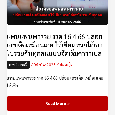
งวด
16
4
66
ปล่อย
แพนแพนพารวย งวด 16 4 66 ปล่อย
เลข
เลขเด็ดเหมือนเคย ให้เซียนหวยได้เอา
เด็ด
ไปรวยกันทุกคนแบบจัดเต็มคาราเบล
เหมือน
เคย
/
06/04/2023
/
สมหญิง
เลขเด็ดงวดนี้
ให้
แพนแพนพารวย งวด 16 4 66 ปล่อย เลขเด็ด เหมือนเคย
เซียน
ให้เซีย
หวย
ได้
เอา
Read More »
ไป