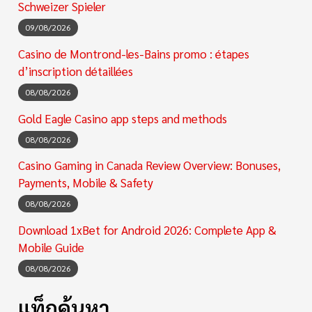
Schweizer Spieler
09/08/2026
Casino de Montrond-les-Bains promo : étapes
d’inscription détaillées
08/08/2026
Gold Eagle Casino app steps and methods
08/08/2026
Casino Gaming in Canada Review Overview: Bonuses,
Payments, Mobile & Safety
08/08/2026
Download 1xBet for Android 2026: Complete App &
Mobile Guide
08/08/2026
แท็กค้นหา