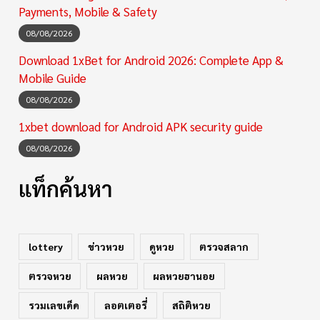
Payments, Mobile & Safety
08/08/2026
Download 1xBet for Android 2026: Complete App &
Mobile Guide
08/08/2026
1xbet download for Android APK security guide
08/08/2026
แท็กค้นหา
lottery
ข่าวหวย
ดูหวย
ตรวจสลาก
ตรวจหวย
ผลหวย
ผลหวยฮานอย
รวมเลขเด็ด
ลอตเตอรี่
สถิติหวย