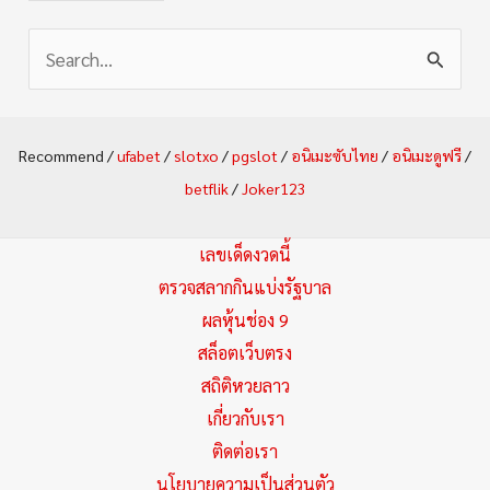
S
e
a
Recommend /
ufabet
/
slotxo
/
pgslot
/
อนิเมะซับไทย
/
อนิเมะดูฟรี
/
r
betflik
/
Joker123
c
h
เลขเด็ดงวดนี้
f
ตรวจสลากกินแบ่งรัฐบาล
ผลหุ้นช่อง 9
o
สล็อตเว็บตรง
r
สถิติหวยลาว
:
เกี่ยวกับเรา
ติดต่อเรา
นโยบายความเป็นส่วนตัว