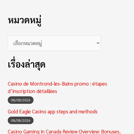
รวย
หมวดหมู่
เรื่องล่าสุด
Casino de Montrond-les-Bains promo : étapes
d’inscription détaillées
08/08/2026
Gold Eagle Casino app steps and methods
08/08/2026
Casino Gaming in Canada Review Overview: Bonuses,