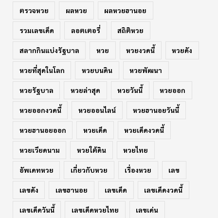
ตรวจหวย
ผลหวย
ผลหวยฮานอย
รวมเลขเด็ด
ลอตเตอรี่
สถิติหวย
สลากกินแบ่งรัฐบาล
หวย
หวยงวดนี้
หวยดัง
หวยที่สุดในโลก
หวยบนดิน
หวยพัฒนา
หวยรัฐบาล
หวยล่าสุด
หวยวันนี้
หวยออก
หวยออกงวดนี้
หวยออนไลน์
หวยฮานอยวันนี้
หวยฮานอยออก
หวยเด็ด
หวยเด็ดงวดนี้
หวยเวียดนาม
หวยใต้ดิน
หวยไทย
อัพเดทหวย
เกี่ยวกับหวย
เรื่องหวย
เลข
เลขดัง
เลขฮานอย
เลขเด็ด
เลขเด็ดงวดนี้
เลขเด็ดวันนี้
เลขเด็ดหวยไทย
เลขเด่น