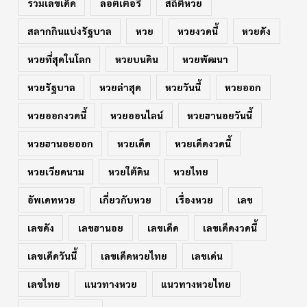
รวมเลขเด็ด
ลอตเตอรี่
สถิติหวย
สลากกินแบ่งรัฐบาล
หวย
หวยงวดนี้
หวยดัง
หวยที่สุดในโลก
หวยบนดิน
หวยพัฒนา
หวยรัฐบาล
หวยล่าสุด
หวยวันนี้
หวยออก
หวยออกงวดนี้
หวยออนไลน์
หวยฮานอยวันนี้
หวยฮานอยออก
หวยเด็ด
หวยเด็ดงวดนี้
หวยเวียดนาม
หวยใต้ดิน
หวยไทย
อัพเดทหวย
เกี่ยวกับหวย
เรื่องหวย
เลข
เลขดัง
เลขฮานอย
เลขเด็ด
เลขเด็ดงวดนี้
เลขเด็ดวันนี้
เลขเด็ดหวยไทย
เลขเด่น
เลขไทย
แนวทางหวย
แนวทางหวยไทย