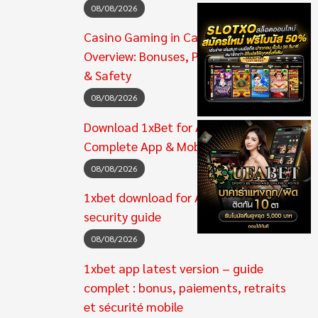
08/08/2026
Casino Gaming in Canada Review
Overview: Bonuses, Payments, Mobile
& Safety
08/08/2026
Download 1xBet for Android 2026:
Complete App & Mobile Guide
08/08/2026
1xbet download for Android APK
security guide
08/08/2026
1xbet app latest version – guide
complet : bonus, paiements, retraits
et sécurité mobile