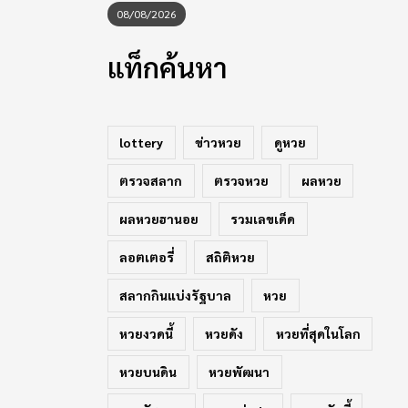
08/08/2026
แท็กค้นหา
lottery
ข่าวหวย
ดูหวย
ตรวจสลาก
ตรวจหวย
ผลหวย
ผลหวยฮานอย
รวมเลขเด็ด
ลอตเตอรี่
สถิติหวย
สลากกินแบ่งรัฐบาล
หวย
หวยงวดนี้
หวยดัง
หวยที่สุดในโลก
หวยบนดิน
หวยพัฒนา