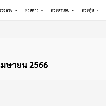
รวจหวย
หวยลาว
หวยฮานอย
หวยหุ้น
6 เมษายน 2566