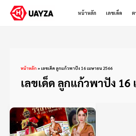
Skip
หน้าหลัก
เลขเด็ด
ต
to
content
หน้าหลัก
»
เลขเด็ด ลูกแก้วพาปัง 16 เมษายน 2566
เลขเด็ด ลูกแก้วพาปัง 1
เลข
เด็ด
ลูก