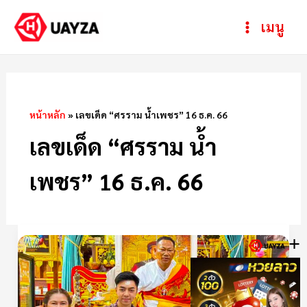
Skip
ห
Main
เมนู
to
ม
Menu
content
ว
ด
ห
หน้าหลัก
»
เลขเด็ด “ศรราม น้ำเพชร” 16 ธ.ค. 66
มู่
เลขเด็ด “ศรราม น้ำ
เพชร” 16 ธ.ค. 66
+
เลข
เด็ด
“ศร
ราม