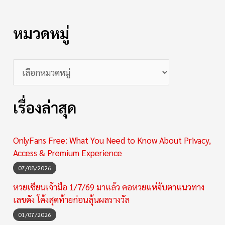
ตรงๆ
หมวดหมู่
เรื่องล่าสุด
OnlyFans Free: What You Need to Know About Privacy,
Access & Premium Experience
07/08/2026
หวยเซียนเจ้ามือ 1/7/69 มาแล้ว คอหวยแห่จับตาแนวทาง
เลขดัง โค้งสุดท้ายก่อนลุ้นผลรางวัล
01/07/2026