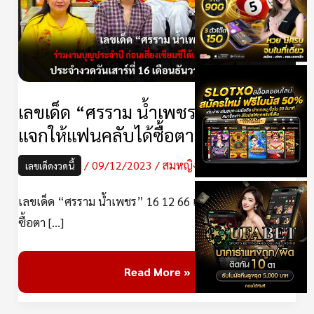
น้ำ
เพชร”
16
12
66
เลขเด็ด “ศรราม น้ำเพชร” 16 12 66
แจก
แจกให้แฟนคลับได้ซื้อตาม 3 ตัวตรงๆ
ให้
/
09/12/2023
/
สมหญิง
เลขเด็ดงวดนี้
แฟน
คลับ
เลขเด็ด “ศรราม น้ำเพชร” 16 12 66 แจกให้แฟนคลับได้
ได้
ซื้อตา […]
ซื้อ
ตาม
Read More »
3
ตัว