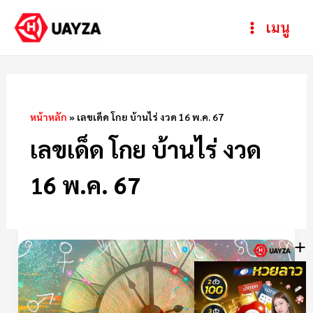
Skip
ห
Main
เมนู
to
ม
Menu
content
ว
ด
ห
หน้าหลัก
»
เลขเด็ด โกย บ้านไร่ งวด 16 พ.ค. 67
มู่
เลขเด็ด โกย บ้านไร่ งวด
16 พ.ค. 67
+
เลข
เด็ด
“อาจารย์
โกย