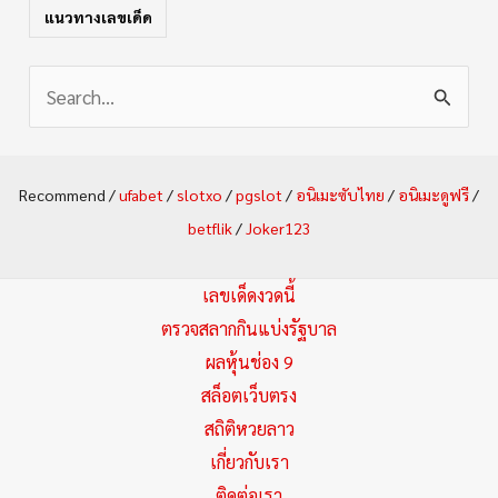
แนวทางเลขเด็ด
S
e
a
Recommend /
ufabet
/
slotxo
/
pgslot
/
อนิเมะซับไทย
/
อนิเมะดูฟรี
/
r
betflik
/
Joker123
c
h
เลขเด็ดงวดนี้
f
ตรวจสลากกินแบ่งรัฐบาล
ผลหุ้นช่อง 9
o
สล็อตเว็บตรง
r
สถิติหวยลาว
:
เกี่ยวกับเรา
ติดต่อเรา