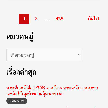
1
2
…
435
ถัดไป
หมวดหมู่
เรื่องล่าสุด
หวยเซียนเจ้ามือ 1/7/69 มาแล้ว คอหวยแห่จับตาแนวทาง
เลขดัง โค้งสุดท้ายก่อนลุ้นผลรางวัล
01/07/2026