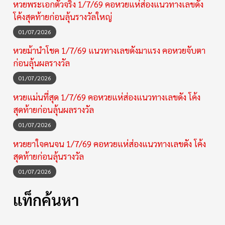
หวยพระเอกตัวจริง 1/7/69 คอหวยแห่ส่องแนวทางเลขดัง
โค้งสุดท้ายก่อนลุ้นรางวัลใหญ่
01/07/2026
หวยม้านำโชค 1/7/69 แนวทางเลขดังมาแรง คอหวยจับตา
ก่อนลุ้นผลรางวัล
01/07/2026
หวยแม่นที่สุด 1/7/69 คอหวยแห่ส่องแนวทางเลขดัง โค้ง
สุดท้ายก่อนลุ้นผลรางวัล
01/07/2026
หวยยาใจคนจน 1/7/69 คอหวยแห่ส่องแนวทางเลขดัง โค้ง
สุดท้ายก่อนลุ้นรางวัล
01/07/2026
แท็กค้นหา