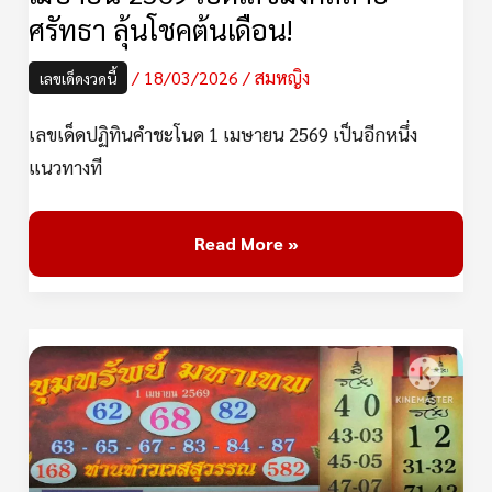
เปิด
ศรัทธา ลุ้นโชคต้นเดือน!
เลข
มงคล
/
18/03/2026
/
สมหญิง
เลขเด็ดงวดนี้
สาย
เลขเด็ดปฏิทินคำชะโนด 1 เมษายน 2569 เป็นอีกหนึ่ง
ศรัทธา
แนวทางที
ลุ้น
โชค
ต้น
Read More »
เดือน!
เลข
เด็ด
ท้าว
เวส