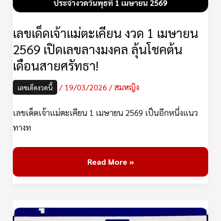
เมษายน
2569
เลขเด็ดเจ้าแม่ตะเคียน งวด 1 เมษายน
เปิด
2569 เปิดเลขลางมงคล ลุ้นโชคต้น
เลข
เดือนสายศรัทธา!
ลาง
มงคล
/
19/03/2026
/
สมหญิง
เลขเด็ดงวดนี้
ลุ้น
เลขเด็ดเจ้าแม่ตะเคียน 1 เมษายน 2569 เป็นอีกหนึ่งแนว
โชค
ทางท
ต้น
เดือน
สาย
Read More »
ศรัทธา!
เลข