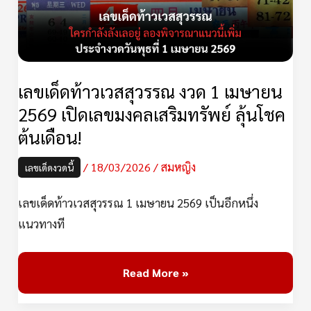
สุวรรณ
งวด
1
เมษายน
2569
เลขเด็ดท้าวเวสสุวรรณ งวด 1 เมษายน
เปิด
2569 เปิดเลขมงคลเสริมทรัพย์ ลุ้นโชค
เลข
ต้นเดือน!
มงคล
เสริม
/
18/03/2026
/
สมหญิง
เลขเด็ดงวดนี้
ทรัพย์
เลขเด็ดท้าวเวสสุวรรณ 1 เมษายน 2569 เป็นอีกหนึ่ง
ลุ้น
แนวทางที
โชค
ต้น
เดือน!
Read More »