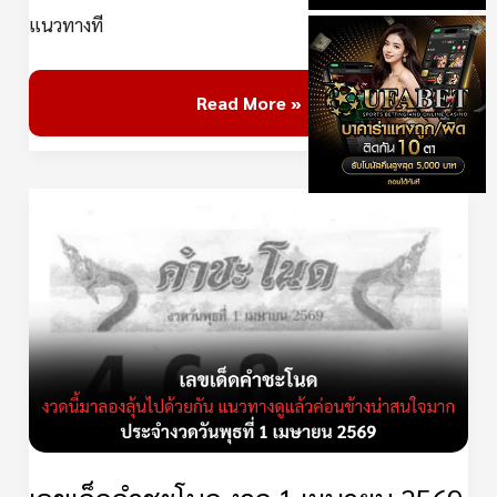
แนวทางที
ต้น
เดือน
สาย
Read More »
ศรัทธา
ต้อง
เช็ก!
เลข
เด็ด
คำ
ชะ
โนด
งวด
1
เมษายน
2569