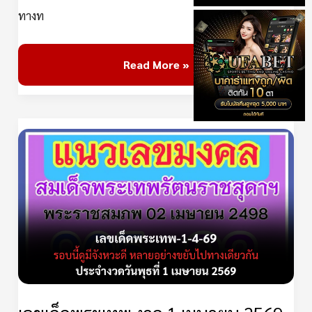
ทางท
มา
แรง
ก่อน
Read More »
วัน
ออก
รางวัล!
เลข
เด็ด
พระ
เทพ
งวด
1
เมษายน
2569
เปิด