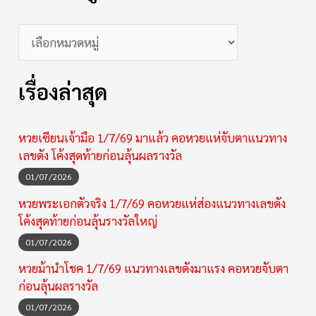
เรื่องล่าสุด
หวยเซียนเจ้ามือ 1/7/69 มาแล้ว คอหวยแห่จับตาแนวทาง
เลขดัง โค้งสุดท้ายก่อนลุ้นผลรางวัล
01/07/2026
หวยพระเอกตัวจริง 1/7/69 คอหวยแห่ส่องแนวทางเลขดัง
โค้งสุดท้ายก่อนลุ้นรางวัลใหญ่
01/07/2026
หวยม้านำโชค 1/7/69 แนวทางเลขดังมาแรง คอหวยจับตา
ก่อนลุ้นผลรางวัล
01/07/2026