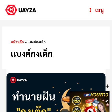
Skip
ห
Main
เมนู
to
ม
Menu
content
ว
ด
ห
หน้าหลัก
»
แบงค์กงเต็ก
มู่
แบงค์กงเต็ก
ฝัน
เห็น
+
กงเต๊ก