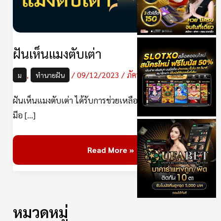
ฝันเห็นแมงตับเต่า
,
/
09/12/2023
/
ภัควลัญชญ์
ม
ทำนายฝัน
ฝันเห็นแมงตับเต่า ได้รับการช่วยเหลือจากคนแปลกหน้าที่
มีอ […]
Read More »
หมวดหมู่