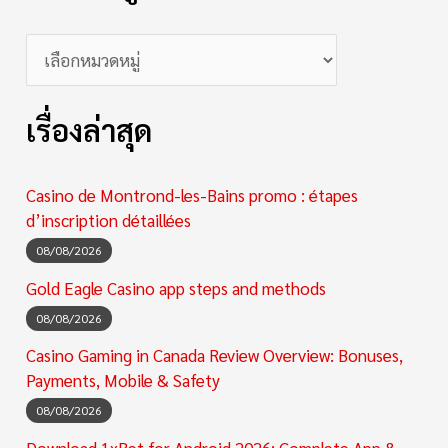
เรื่องล่าสุด
Casino de Montrond-les-Bains promo : étapes
d’inscription détaillées
08/08/2026
Gold Eagle Casino app steps and methods
08/08/2026
Casino Gaming in Canada Review Overview: Bonuses,
Payments, Mobile & Safety
08/08/2026