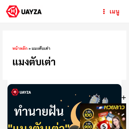
Skip
ห
Main
เมนู
to
ม
Menu
content
ว
ด
ห
หน้าหลัก
»
แมงตับเต่า
มู่
แมงตับเต่า
ฝัน
+
เห็น
แมง
ตับ
เต่า