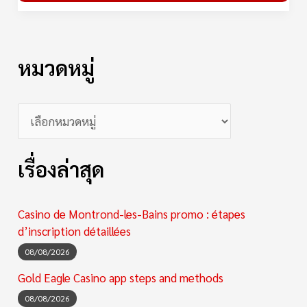
เอา
ไป
ถูก
หมวดหมู่
หวย
หนักๆ
เรื่องล่าสุด
Casino de Montrond-les-Bains promo : étapes
d’inscription détaillées
08/08/2026
Gold Eagle Casino app steps and methods
08/08/2026