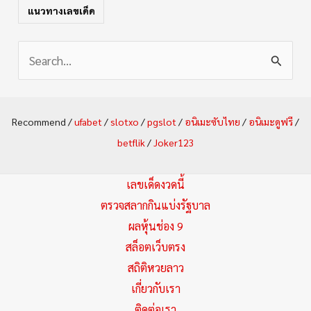
แนวทางเลขเด็ด
S
e
a
Recommend /
ufabet
/
slotxo
/
pgslot
/
อนิเมะซับไทย
/
อนิเมะดูฟรี
/
r
betflik
/
Joker123
c
h
เลขเด็ดงวดนี้
f
ตรวจสลากกินแบ่งรัฐบาล
ผลหุ้นช่อง 9
o
สล็อตเว็บตรง
r
สถิติหวยลาว
:
เกี่ยวกับเรา
ติดต่อเรา