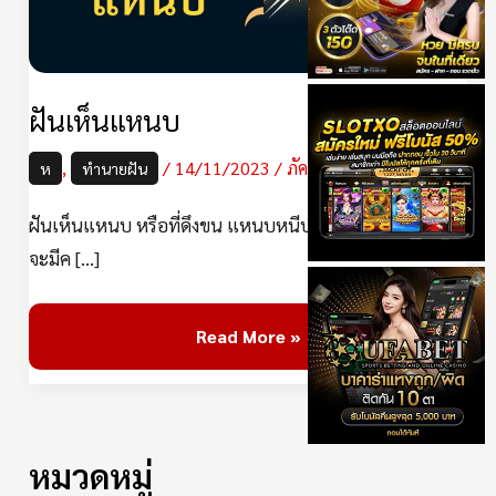
ฝันเห็นแหนบ
,
/
14/11/2023
/
ภัควลัญชญ์
ห
ทำนายฝัน
ฝันเห็นแหนบ หรือที่ดึงขน แหนบหนีบต่างๆ ทำนายฝันว่า
จะมีค […]
Read More »
หมวดหมู่