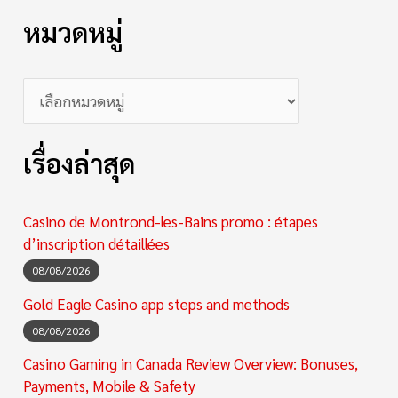
มา
หมวดหมู่
ให้
ซื้อ
ตาม
เรื่องล่าสุด
Casino de Montrond-les-Bains promo : étapes
d’inscription détaillées
08/08/2026
Gold Eagle Casino app steps and methods
08/08/2026
Casino Gaming in Canada Review Overview: Bonuses,
Payments, Mobile & Safety