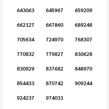
643063
645967
659209
662127
667860
689248
705634
724970
768307
770832
779827
830628
830929
837682
848970
854433
870742
909244
924237
974031