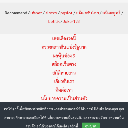
a
Recommend /
ufabet
/
slotxo
/
pgslot
/
อนิเมะซับไทย
/
อนิเมะดูฟรี
/
r
betflik
/
Joker123
c
h
เลขเด็ดงวดนี้
f
ตรวจสลากกินแบ่งรัฐบาล
ผลหุ้นช่อง 9
o
สล็อตเว็บตรง
r
สถิติหวยลาว
:
เกี่ยวกับเรา
ติดต่อเรา
นโยบายความเป็นส่วนตัว
เราใช้คุกกี้เพื่อพัฒนาประสิทธิภาพ และประสบการณ์ที่ดีในการใช้เว็บไซต์ของคุณ คุณ
Copyright © 2026 Huayza.com หวยเด็ด มัดรวมเลขเด็ด แนวทาง
สามารถศึกษารายละเอียดได้ที่ นโยบายความเป็นส่วนตัว และสามารถจัดการความเป็น
หวย ล่าสุด
ตรวจหวย
ผลหวยล่าสุด
ส่วนตัวเองได้ของคุณได้เองโดยคลิกที่
อนุญาต