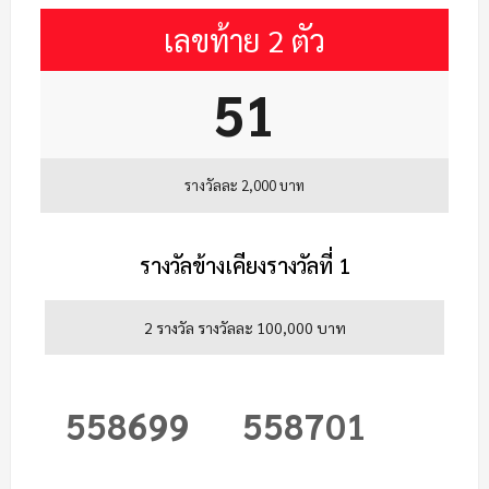
เลขท้าย 2 ตัว
51
รางวัลละ 2,000 บาท
รางวัลข้างเคียงรางวัลที่ 1
2 รางวัล รางวัลละ 100,000 บาท
558699
558701