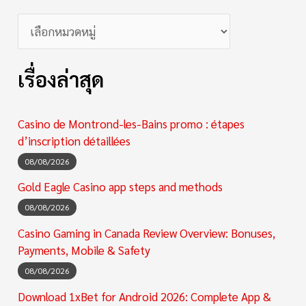
เรื่องล่าสุด
Casino de Montrond-les-Bains promo : étapes
d’inscription détaillées
08/08/2026
Gold Eagle Casino app steps and methods
08/08/2026
Casino Gaming in Canada Review Overview: Bonuses,
Payments, Mobile & Safety
08/08/2026
Download 1xBet for Android 2026: Complete App &