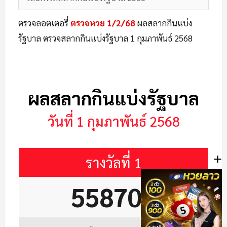
ตรวจลอตเตอรี่
ตรวจหวย 1/2/68
ผลสลากกินแบ่ง
รัฐบาล ตรวจสลากกินแบ่งรัฐบาล 1 กุมภาพันธ์ 2568
ผลสลากกินแบ่งรัฐบาล
วันที่ 1 กุมภาพันธ์ 2568
+
รางวัลที่ 1
558700