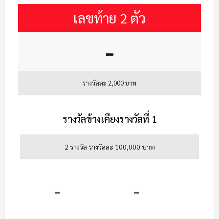
เลขท้าย 2 ตัว
-
รางวัลละ 2,000 บาท
รางวัลข้างเคียงรางวัลที่ 1
2 รางวัล รางวัลละ 100,000 บาท
-
-