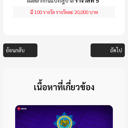
รางวัลที่ 5
ผลสลากกินแบ่งรัฐบาล
มี 100 รางวัล รางวัลละ 20,000 บาท
ย้อนกลับ
ถัดไป
เนื้อหาที่เกี่ยวข้อง