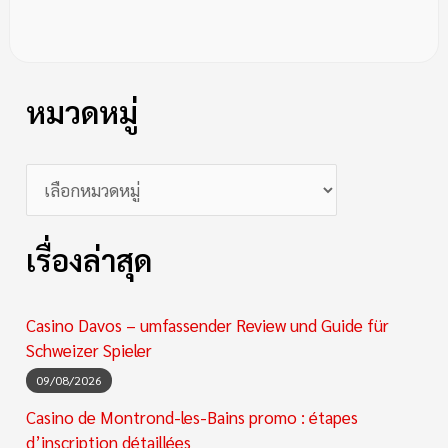
หมวดหมู่
เรื่องล่าสุด
Casino Davos – umfassender Review und Guide für
Schweizer Spieler
09/08/2026
Casino de Montrond-les-Bains promo : étapes
d’inscription détaillées