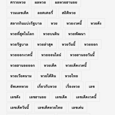
ตรวจหวย
ผลหวย
ผลหวยฮานอย
รวมเลขเด็ด
ลอตเตอรี่
สถิติหวย
สลากกินแบ่งรัฐบาล
หวย
หวยงวดนี้
หวยดัง
หวยที่สุดในโลก
หวยบนดิน
หวยพัฒนา
หวยรัฐบาล
หวยล่าสุด
หวยวันนี้
หวยออก
หวยออกงวดนี้
หวยออนไลน์
หวยฮานอยวันนี้
หวยฮานอยออก
หวยเด็ด
หวยเด็ดงวดนี้
หวยเวียดนาม
หวยใต้ดิน
หวยไทย
อัพเดทหวย
เกี่ยวกับหวย
เรื่องหวย
เลข
เลขดัง
เลขฮานอย
เลขเด็ด
เลขเด็ดงวดนี้
เลขเด็ดวันนี้
เลขเด็ดหวยไทย
เลขเด่น