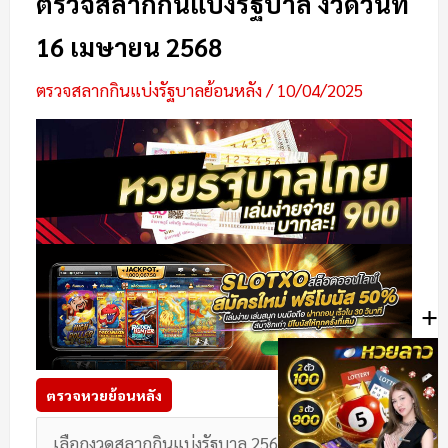
ตรวจสลากกินแบ่งรัฐบาล งวดวันที่
16 เมษายน 2568
ตรวจสลากกินแบ่งรัฐบาลย้อนหลัง
/
10/04/2025
+
ตรวจหวยย้อนหลัง