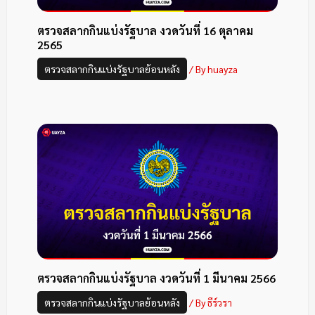
ตรวจสลากกินแบ่งรัฐบาล งวดวันที่ 16 ตุลาคม
2565
ตรวจสลากกินแบ่งรัฐบาลย้อนหลัง
/ By
huayza
ตรวจสลากกินแบ่งรัฐบาล งวดวันที่ 1 มีนาคม 2566
ตรวจสลากกินแบ่งรัฐบาลย้อนหลัง
/ By
ธีร์วรา